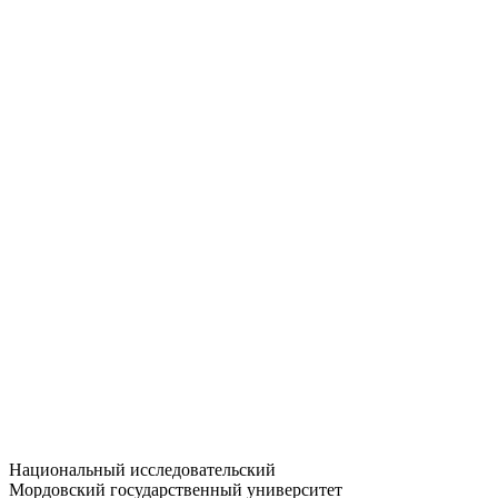
Статистика приёма
Большевистская ул., 68/1
dep-general@adm.mrsu.ru
+7 (8342) 24-37-32
Приёмная комиссия
Полежаева ул., 44
entrance-exam@adm.mrsu.ru
+7 (800) 222-13-77
© 1998–2026 МГУ им. Н.П. ОГАРЁВА
При использовании материалов сайта ссылка на источник
обязательна
Национальный исследовательский
Мордовский государственный университет