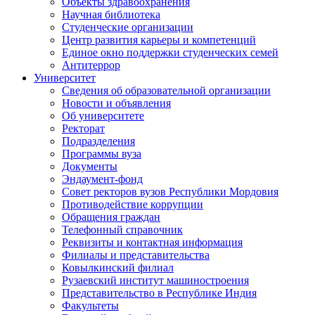
Объекты здравоохранения
Научная библиотека
Студенческие организации
Центр развития карьеры и компетенций
Единое окно поддержки студенческих семей
Антитеррор
Университет
Сведения об образовательной организации
Новости и объявления
Об университете
Ректорат
Подразделения
Программы вуза
Документы
Эндаумент-фонд
Совет ректоров вузов Республики Мордовия
Противодействие коррупции
Обращения граждан
Телефонный справочник
Реквизиты и контактная информация
Филиалы и представительства
Ковылкинский филиал
Рузаевский институт машиностроения
Представительство в Республике Индия
Факультеты