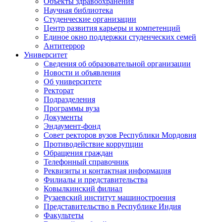
Объекты здравоохранения
Научная библиотека
Студенческие организации
Центр развития карьеры и компетенций
Единое окно поддержки студенческих семей
Антитеррор
Университет
Сведения об образовательной организации
Новости и объявления
Об университете
Ректорат
Подразделения
Программы вуза
Документы
Эндаумент-фонд
Совет ректоров вузов Республики Мордовия
Противодействие коррупции
Обращения граждан
Телефонный справочник
Реквизиты и контактная информация
Филиалы и представительства
Ковылкинский филиал
Рузаевский институт машиностроения
Представительство в Республике Индия
Факультеты