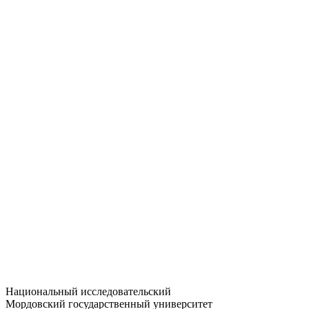
Статистика приёма
Большевистская ул., 68/1
dep-general@adm.mrsu.ru
+7 (8342) 24-37-32
Приёмная комиссия
Полежаева ул., 44
entrance-exam@adm.mrsu.ru
+7 (800) 222-13-77
© 1998–2026 МГУ им. Н.П. ОГАРЁВА
При использовании материалов сайта ссылка на источник
обязательна
Национальный исследовательский
Мордовский государственный университет