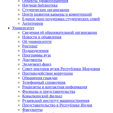
Объекты здравоохранения
Научная библиотека
Студенческие организации
Центр развития карьеры и компетенций
Единое окно поддержки студенческих семей
Антитеррор
Университет
Сведения об образовательной организации
Новости и объявления
Об университете
Ректорат
Подразделения
Программы вуза
Документы
Эндаумент-фонд
Совет ректоров вузов Республики Мордовия
Противодействие коррупции
Обращения граждан
Телефонный справочник
Реквизиты и контактная информация
Филиалы и представительства
Ковылкинский филиал
Рузаевский институт машиностроения
Представительство в Республике Индия
Факультеты