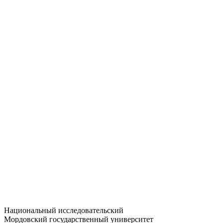
Статистика приёма
Большевистская ул., 68/1
dep-general@adm.mrsu.ru
+7 (8342) 24-37-32
Приёмная комиссия
Полежаева ул., 44
entrance-exam@adm.mrsu.ru
+7 (800) 222-13-77
© 1998–2026 МГУ им. Н.П. ОГАРЁВА
При использовании материалов сайта ссылка на источник
обязательна
Национальный исследовательский
Мордовский государственный университет