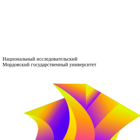
entrance-exam@adm.mrsu.ru
+7 (800) 222-13-77
© 1998–2026 МГУ им. Н.П. ОГАРЁВА
При использовании материалов сайта ссылка на источник обяз
Национальный исследовательский
Мордовский государственный университет