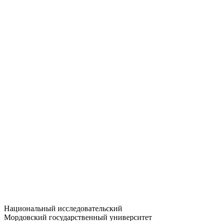
Статистика приёма
Большевистская ул., 68/1
dep-general@adm.mrsu.ru
+7 (8342) 24-37-32
Приёмная комиссия
Полежаева ул., 44
entrance-exam@adm.mrsu.ru
+7 (800) 222-13-77
© 1998–2026 МГУ им. Н.П. ОГАРЁВА
При использовании материалов сайта ссылка на источник
обязательна
Национальный исследовательский
Мордовский государственный университет