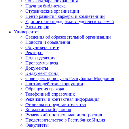
Объекты здравоохранения
Научная библиотека
Студенческие организации
Центр развития карьеры и компетенций
Единое окно поддержки студенческих семей
Антитеррор
Университет
Сведения об образовательной организации
Новости и объявления
Об университете
Ректорат
Подразделения
Программы вуза
Документы
Эндаумент-фонд
Совет ректоров вузов Республики Мордовия
Противодействие коррупции
Обращения граждан
Телефонный справочник
Реквизиты и контактная информация
Филиалы и представительства
Ковылкинский филиал
Рузаевский институт машиностроения
Представительство в Республике Индия
Факультеты