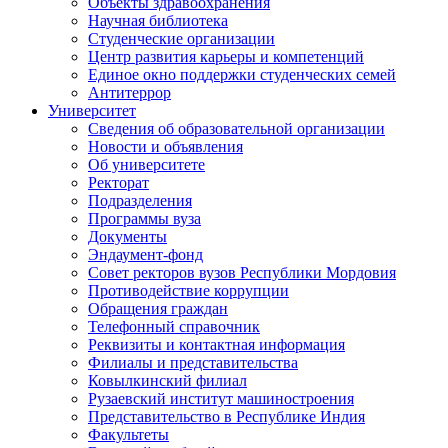
Объекты здравоохранения
Научная библиотека
Студенческие организации
Центр развития карьеры и компетенций
Единое окно поддержки студенческих семей
Антитеррор
Университет
Сведения об образовательной организации
Новости и объявления
Об университете
Ректорат
Подразделения
Программы вуза
Документы
Эндаумент-фонд
Совет ректоров вузов Республики Мордовия
Противодействие коррупции
Обращения граждан
Телефонный справочник
Реквизиты и контактная информация
Филиалы и представительства
Ковылкинский филиал
Рузаевский институт машиностроения
Представительство в Республике Индия
Факультеты