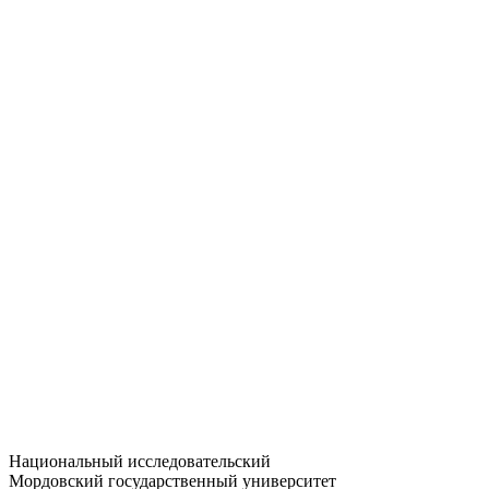
Статистика приёма
Большевистская ул., 68/1
dep-general@adm.mrsu.ru
+7 (8342) 24-37-32
Приёмная комиссия
Полежаева ул., 44
entrance-exam@adm.mrsu.ru
+7 (800) 222-13-77
© 1998–2026 МГУ им. Н.П. ОГАРЁВА
При использовании материалов сайта ссылка на источник
обязательна
Национальный исследовательский
Мордовский государственный университет