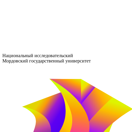
entrance-exam@adm.mrsu.ru
+7 (800) 222-13-77
© 1998–2026 МГУ им. Н.П. ОГАРЁВА
При использовании материалов сайта ссылка на источник обяз
Национальный исследовательский
Мордовский государственный университет