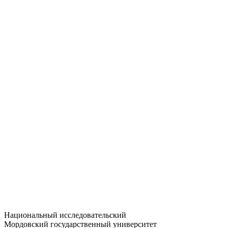
Статистика приёма
Большевистская ул., 68/1
dep-general@adm.mrsu.ru
+7 (8342) 24-37-32
Приёмная комиссия
Полежаева ул., 44
entrance-exam@adm.mrsu.ru
+7 (800) 222-13-77
© 1998–2026 МГУ им. Н.П. ОГАРЁВА
При использовании материалов сайта ссылка на источник
обязательна
Национальный исследовательский
Мордовский государственный университет