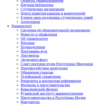
Объекты здравоохранения
Научная библиотека
Студенческие организации
Центр развития карьеры и компетенций
Единое окно поддержки студенческих семей
Антитеррор
Университет
Сведения об образовательной организации
Новости и объявления
Об университете
Ректорат
Подразделения
Программы вуза
Документы
Эндаумент-фонд
Совет ректоров вузов Республики Мордовия
Противодействие коррупции
Обращения граждан
Телефонный справочник
Реквизиты и контактная информация
Филиалы и представительства
Ковылкинский филиал
Рузаевский институт машиностроения
Представительство в Республике Индия
Факультеты