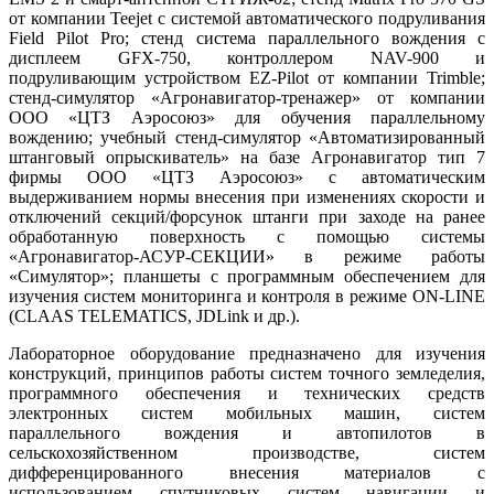
от компании Teejet с системой автоматического подруливания
Field Pilot Pro; стенд система параллельного вождения с
дисплеем GFX-750, контроллером NAV-900 и
подруливающим устройством EZ-Pilot от компании Trimble;
стенд-симулятор «Агронавигатор-тренажер» от компании
ООО «ЦТЗ Аэросоюз» для обучения параллельному
вождению; учебный стенд-симулятор «Автоматизированный
штанговый опрыскиватель» на базе Агронавигатор тип 7
фирмы ООО «ЦТЗ Аэросоюз» с автоматическим
выдерживанием нормы внесения при изменениях скорости и
отключений секций/форсунок штанги при заходе на ранее
обработанную поверхность с помощью системы
«Агронавигатор-АСУР-СЕКЦИИ» в режиме работы
«Симулятор»; планшеты с программным обеспечением для
изучения систем мониторинга и контроля в режиме ON-LINE
(CLAAS TELEMATICS, JDLink и др.).
Лабораторное оборудование предназначено для изучения
конструкций, принципов работы систем точного земледелия,
программного обеспечения и технических средств
электронных систем мобильных машин, систем
параллельного вождения и автопилотов в
сельскохозяйственном производстве, систем
дифференцированного внесения материалов с
использованием спутниковых систем навигации и