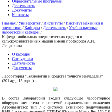
Образовательные программы
Деятельность
Документы
Контакты
Главная
/
Университет
/
Институты
/
Институт механики и
энергетики
/
Кафедры
/
Деятельность
/
Учебно-научные
лаборатории кафедры
/
Кафедра мобильных энергетических средств и
сельскохозяйственных машин имени профессора А.И.
Лещанкина
О кафедре
Сотрудники
Деятельность
Документы
Лаборатория "Технологии и средства точного земледелия"
(201 ауд., 15 корп.)
В состав лаборатории входит следующее лабораторное
оборудование: стенд с системой параллельного вождения
Агронавигатор тип 7 с системой активного подруливания
EMS 2 и смарт-антенной СТРИЖ-02; стенд Matrix Pro 570 GS