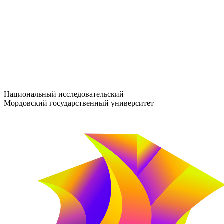
entrance-exam@adm.mrsu.ru
+7 (800) 222-13-77
© 1998–2026 МГУ им. Н.П. ОГАРЁВА
При использовании материалов сайта ссылка на источник обяз
Национальный исследовательский
Мордовский государственный университет