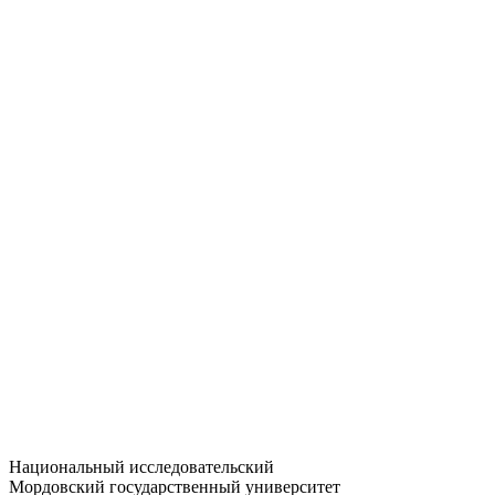
Статистика приёма
Большевистская ул., 68/1
dep-general@adm.mrsu.ru
+7 (8342) 24-37-32
Приёмная комиссия
Полежаева ул., 44
entrance-exam@adm.mrsu.ru
+7 (800) 222-13-77
© 1998–2026 МГУ им. Н.П. ОГАРЁВА
При использовании материалов сайта ссылка на источник
обязательна
Национальный исследовательский
Мордовский государственный университет