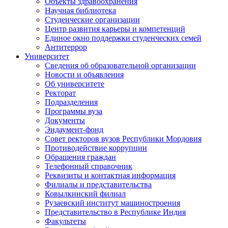
Объекты здравоохранения
Научная библиотека
Студенческие организации
Центр развития карьеры и компетенций
Единое окно поддержки студенческих семей
Антитеррор
Университет
Сведения об образовательной организации
Новости и объявления
Об университете
Ректорат
Подразделения
Программы вуза
Документы
Эндаумент-фонд
Совет ректоров вузов Республики Мордовия
Противодействие коррупции
Обращения граждан
Телефонный справочник
Реквизиты и контактная информация
Филиалы и представительства
Ковылкинский филиал
Рузаевский институт машиностроения
Представительство в Республике Индия
Факультеты