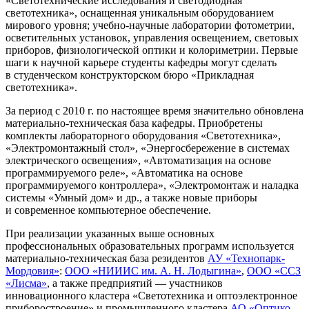
«Светотехнические исследования и светодиодная
светотехника», оснащенная уникальным оборудованием
мирового уровня; учебно-научные лаборатории фотометрии,
осветительных установок, управления освещением, световых
приборов, физиологической оптики и колориметрии. Первые
шаги к научной карьере студенты кафедры могут сделать
в студенческом конструкторском бюро «Прикладная
светотехника».
За период с 2010 г. по настоящее время значительно обновлена
материально-техническая база кафедры. Приобретены
комплекты лабораторного оборудования «Светотехника»,
«Электромонтажный стол», «Энергосбережение в системах
электрического освещения», «Автоматизация на основе
программируемого реле», «Автоматика на основе
программируемого контроллера», «Электромонтаж и наладка
системы «Умный дом» и др., а также новые приборы
и современное компьютерное обеспечение.
При реализации указанных выше основных
профессиональных образовательных программ используется
материально-техническая база резидентов
АУ «Технопарк-
Мордовия»
:
ООО «НИИИС им. А. Н. Лодыгина»
,
ООО «ССЗ
«Лисма»
, а также предприятий — участников
инновационного кластера «Светотехника и оптоэлектронное
приборостроение» и промышленного кластера
АО «Оптико-