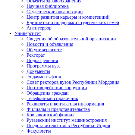
Объекты здравоохранения
Научная библиотека
Студенческие организации
Центр развития карьеры и компетенций
Единое окно поддержки студенческих семей
Антитеррор
Университет
Сведения об образовательной организации
Новости и объявления
Об университете
Ректорат
Подразделения
Программы вуза
Документы
Эндаумент-фонд
Совет ректоров вузов Республики Мордовия
Противодействие коррупции
Обращения граждан
Телефонный справочник
Реквизиты и контактная информация
Филиалы и представительства
Ковылкинский филиал
Рузаевский институт машиностроения
Представительство в Республике Индия
Факультеты