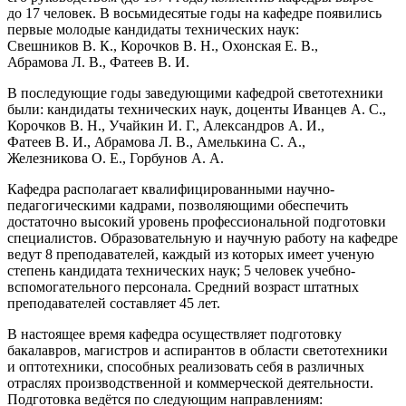
до 17 человек. В восьмидесятые годы на кафедре появились
первые молодые кандидаты технических наук:
Свешников В. К., Корочков В. Н., Охонская Е. В.,
Абрамова Л. В., Фатеев В. И.
В последующие годы заведующими кафедрой светотехники
были: кандидаты технических наук, доценты Иванцев А. С.,
Корочков В. Н., Учайкин И. Г., Александров А. И.,
Фатеев В. И., Абрамова Л. В., Амелькина С. А.,
Железникова О. Е., Горбунов А. А.
Кафедра располагает квалифицированными научно-
педагогическими кадрами, позволяющими обеспечить
достаточно высокий уровень профессиональной подготовки
специалистов. Образовательную и научную работу на кафедре
ведут 8 преподавателей, каждый из которых имеет ученую
степень кандидата технических наук; 5 человек учебно-
вспомогательного персонала. Средний возраст штатных
преподавателей составляет 45 лет.
В настоящее время кафедра осуществляет подготовку
бакалавров, магистров и аспирантов в области светотехники
и оптотехники, способных реализовать себя в различных
отраслях производственной и коммерческой деятельности.
Подготовка ведётся по следующим направлениям: