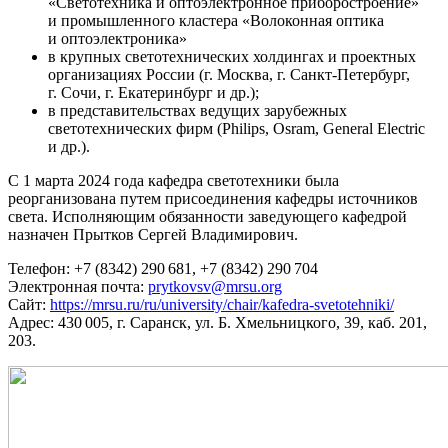
«Светотехника и оптоэлектронное приборостроение»
и промышленного кластера «Волоконная оптика
и оптоэлектроника»
в крупных светотехнических холдингах и проектных
организациях России (г. Москва, г. Санкт-Петербург,
г. Сочи, г. Екатеринбург и др.);
в представительствах ведущих зарубежных
светотехнических фирм (Philips, Osram, General Electric
и др.).
С 1 марта 2024 года кафедра светотехники была
реорганизована путем присоединения кафедры источников
света. Исполняющим обязанности заведующего кафедрой
назначен Прытков Сергей Владимирович.
Телeфон: +7 (8342) 290 681, +7 (8342) 290 704
Электронная почта:
prytkovsv@mrsu.org
Сайт:
https://mrsu.ru/ru/university/chair/kafedra-svetotehniki/
Адрес: 430 005, г. Саранск, ул. Б. Хмельницкого, 39, каб. 201,
203.