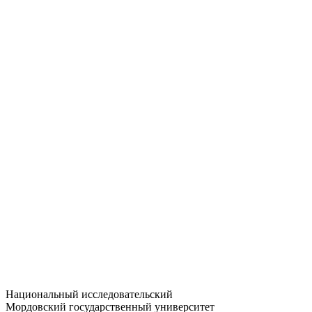
Статистика приёма
Большевистская ул., 68/1
dep-general@adm.mrsu.ru
+7 (8342) 24-37-32
Приёмная комиссия
Полежаева ул., 44
entrance-exam@adm.mrsu.ru
+7 (800) 222-13-77
© 1998–2026 МГУ им. Н.П. ОГАРЁВА
При использовании материалов сайта ссылка на источник
обязательна
Национальный исследовательский
Мордовский государственный университет