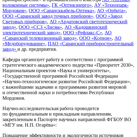
волоконные системы»
,
ГК «Оптикэнерго»
,
АУ «Технопарк-
Мордовия»
,
ООО «Сарансккабель-Оптика»
,
АО «Орбита»
,
ООО «Саранский завод точных приборов»,
ООО «Завод
Световых приборов»
,
АО «Ардатовский светотехнический
завод»
,
ООО «ССЗ «Лисма»
,
АО «Кадошкинский
электротехнический завод»
,
ООО «Рефлакс-С»
,
АО
«Саранский телевизионный завод»
,
ООО «Ксенон»
,
АО
«Медоборудование»
,
ПАО «Саранский приборостроительный
завод»
и др. предприятия.
Кафедра организует работу в соответствии с программой
стратегического академического лидерства «Приоритет 2030»,
Национальным проектом «Наука и университеты»,
«Государственной программой Российской Федерации
«Научно-технологическое развитие Российской Федерации»,
с важнейшими задачами и программами развития мировой
и отечественной науки и потребностями Республики
Мордовия.
Научно-исследовательская работа проводится
по фундаментальным и прикладным направлениям,
закрепленным в Паспорте научных направлений ФГБОУ ВО
«МГУ им. Н.П. Огарёва»:
Повышение эффективности и экологичности источников