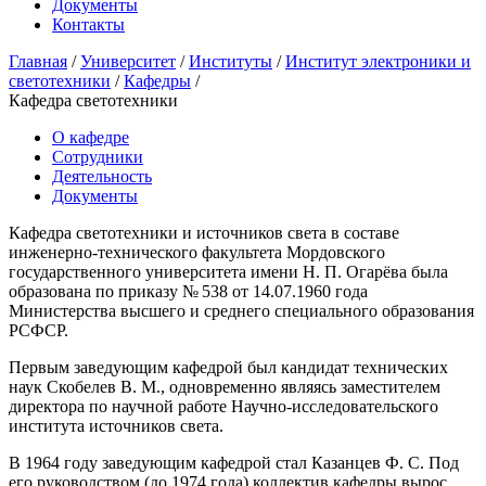
Документы
Контакты
Главная
/
Университет
/
Институты
/
Институт электроники и
светотехники
/
Кафедры
/
Кафедра светотехники
О кафедре
Сотрудники
Деятельность
Документы
Кафедра светотехники и источников света в составе
инженерно-технического факультета Мордовского
государственного университета имени Н. П. Огарёва была
образована по приказу № 538 от 14.07.1960 года
Министерства высшего и среднего специального образования
РСФСР.
Первым заведующим кафедрой был кандидат технических
наук Скобелев В. М., одновременно являясь заместителем
директора по научной работе Научно-исследовательского
института источников света.
В 1964 году заведующим кафедрой стал Казанцев Ф. С. Под
его руководством (до 1974 года) коллектив кафедры вырос