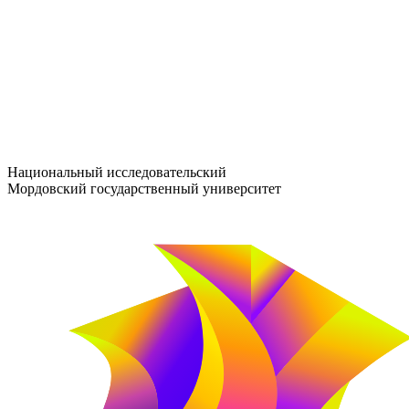
entrance-exam@adm.mrsu.ru
+7 (800) 222-13-77
© 1998–2026 МГУ им. Н.П. ОГАРЁВА
При использовании материалов сайта ссылка на источник обяз
Национальный исследовательский
Мордовский государственный университет