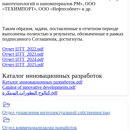
нанотехнологий и наноматериалов РМ», ООО
«ТЕХИМПОРТ», ООО «Нефтесобент» и др.
Таким образом, задачи, поставленные в отчетном периоде
выполнены полностью и результаты, обозначенные в рамках
подписанного Соглашения, достигнуты.
Отчет ЦТТ_2022.pdf
Отчет ЦТТ_2023.pdf
Отчет ЦТТ_2024.pdf
Отчет ЦТТ_2025.pdf
Каталог инновационных разработок
Каталог инновационных разработок.pdf
Catalog of innovative developments.pdf
كتالوج التطورات المبتكرة.pdf
Отдел управления интеллектуальной собственностью
Отдел коммерциализации разработок