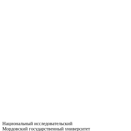
Статистика приёма
Большевистская ул., 68/1
dep-general@adm.mrsu.ru
+7 (8342) 24-37-32
Приёмная комиссия
Полежаева ул., 44
entrance-exam@adm.mrsu.ru
+7 (800) 222-13-77
© 1998–2026 МГУ им. Н.П. ОГАРЁВА
При использовании материалов сайта ссылка на источник
обязательна
Национальный исследовательский
Мордовский государственный университет