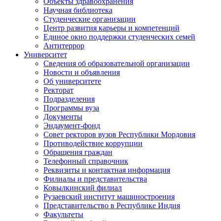
Объекты здравоохранения
Научная библиотека
Студенческие организации
Центр развития карьеры и компетенций
Единое окно поддержки студенческих семей
Антитеррор
Университет
Сведения об образовательной организации
Новости и объявления
Об университете
Ректорат
Подразделения
Программы вуза
Документы
Эндаумент-фонд
Совет ректоров вузов Республики Мордовия
Противодействие коррупции
Обращения граждан
Телефонный справочник
Реквизиты и контактная информация
Филиалы и представительства
Ковылкинский филиал
Рузаевский институт машиностроения
Представительство в Республике Индия
Факультеты