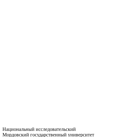
Статистика приёма
Большевистская ул., 68/1
dep-general@adm.mrsu.ru
+7 (8342) 24-37-32
Приёмная комиссия
Полежаева ул., 44
entrance-exam@adm.mrsu.ru
+7 (800) 222-13-77
© 1998–2026 МГУ им. Н.П. ОГАРЁВА
При использовании материалов сайта ссылка на источник
обязательна
Национальный исследовательский
Мордовский государственный университет