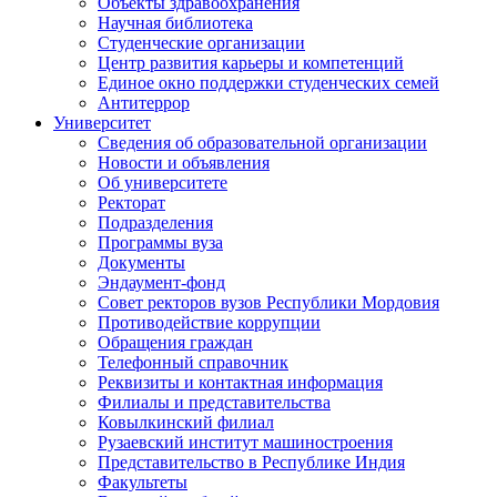
Объекты здравоохранения
Научная библиотека
Студенческие организации
Центр развития карьеры и компетенций
Единое окно поддержки студенческих семей
Антитеррор
Университет
Сведения об образовательной организации
Новости и объявления
Об университете
Ректорат
Подразделения
Программы вуза
Документы
Эндаумент-фонд
Совет ректоров вузов Республики Мордовия
Противодействие коррупции
Обращения граждан
Телефонный справочник
Реквизиты и контактная информация
Филиалы и представительства
Ковылкинский филиал
Рузаевский институт машиностроения
Представительство в Республике Индия
Факультеты