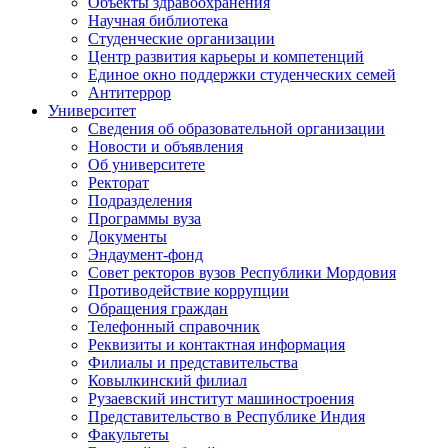
Объекты здравоохранения
Научная библиотека
Студенческие организации
Центр развития карьеры и компетенций
Единое окно поддержки студенческих семей
Антитеррор
Университет
Сведения об образовательной организации
Новости и объявления
Об университете
Ректорат
Подразделения
Программы вуза
Документы
Эндаумент-фонд
Совет ректоров вузов Республики Мордовия
Противодействие коррупции
Обращения граждан
Телефонный справочник
Реквизиты и контактная информация
Филиалы и представительства
Ковылкинский филиал
Рузаевский институт машиностроения
Представительство в Республике Индия
Факультеты