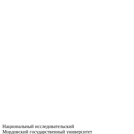
Статистика приёма
Большевистская ул., 68/1
dep-general@adm.mrsu.ru
+7 (8342) 24-37-32
Приёмная комиссия
Полежаева ул., 44
entrance-exam@adm.mrsu.ru
+7 (800) 222-13-77
© 1998–2026 МГУ им. Н.П. ОГАРЁВА
При использовании материалов сайта ссылка на источник
обязательна
Национальный исследовательский
Мордовский государственный университет