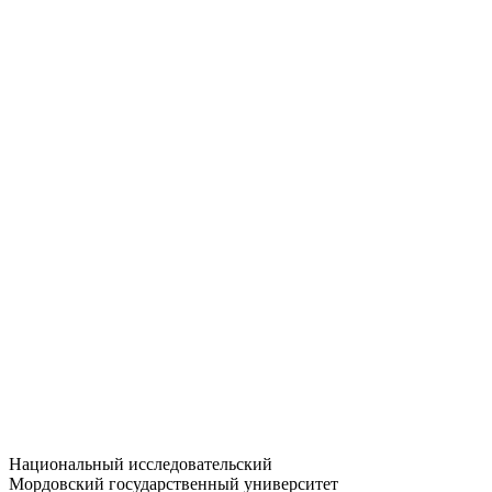
Статистика приёма
Большевистская ул., 68/1
dep-general@adm.mrsu.ru
+7 (8342) 24-37-32
Приёмная комиссия
Полежаева ул., 44
entrance-exam@adm.mrsu.ru
+7 (800) 222-13-77
© 1998–2026 МГУ им. Н.П. ОГАРЁВА
При использовании материалов сайта ссылка на источник
обязательна
Национальный исследовательский
Мордовский государственный университет