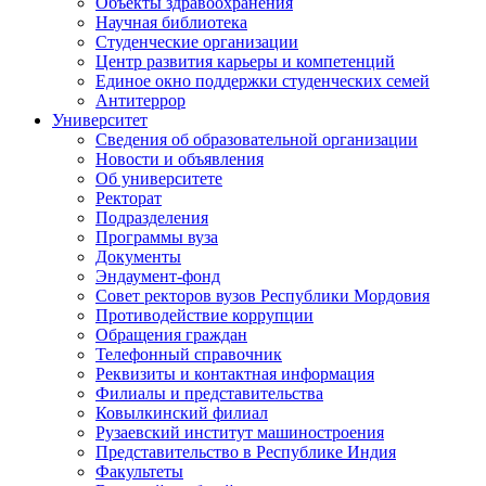
Объекты здравоохранения
Научная библиотека
Студенческие организации
Центр развития карьеры и компетенций
Единое окно поддержки студенческих семей
Антитеррор
Университет
Сведения об образовательной организации
Новости и объявления
Об университете
Ректорат
Подразделения
Программы вуза
Документы
Эндаумент-фонд
Совет ректоров вузов Республики Мордовия
Противодействие коррупции
Обращения граждан
Телефонный справочник
Реквизиты и контактная информация
Филиалы и представительства
Ковылкинский филиал
Рузаевский институт машиностроения
Представительство в Республике Индия
Факультеты