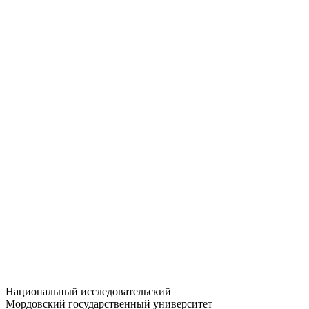
Статистика приёма
Большевистская ул., 68/1
dep-general@adm.mrsu.ru
+7 (8342) 24-37-32
Приёмная комиссия
Полежаева ул., 44
entrance-exam@adm.mrsu.ru
+7 (800) 222-13-77
© 1998–2026 МГУ им. Н.П. ОГАРЁВА
При использовании материалов сайта ссылка на источник
обязательна
Национальный исследовательский
Мордовский государственный университет