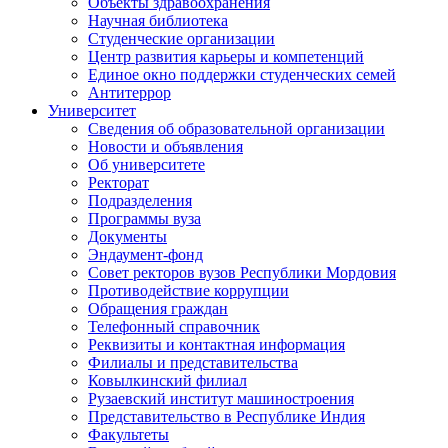
Объекты здравоохранения
Научная библиотека
Студенческие организации
Центр развития карьеры и компетенций
Единое окно поддержки студенческих семей
Антитеррор
Университет
Сведения об образовательной организации
Новости и объявления
Об университете
Ректорат
Подразделения
Программы вуза
Документы
Эндаумент-фонд
Совет ректоров вузов Республики Мордовия
Противодействие коррупции
Обращения граждан
Телефонный справочник
Реквизиты и контактная информация
Филиалы и представительства
Ковылкинский филиал
Рузаевский институт машиностроения
Представительство в Республике Индия
Факультеты