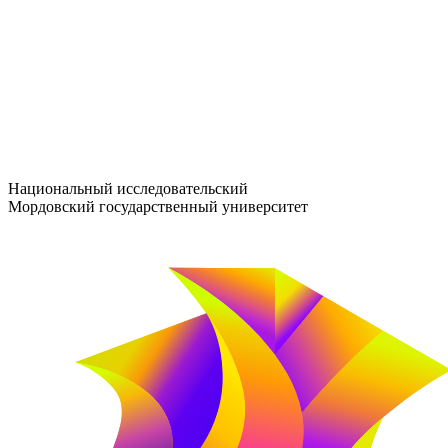
entrance-exam@adm.mrsu.ru
+7 (800) 222-13-77
© 1998–2026 МГУ им. Н.П. ОГАРЁВА
При использовании материалов сайта ссылка на источник обяз
Национальный исследовательский
Мордовский государственный университет