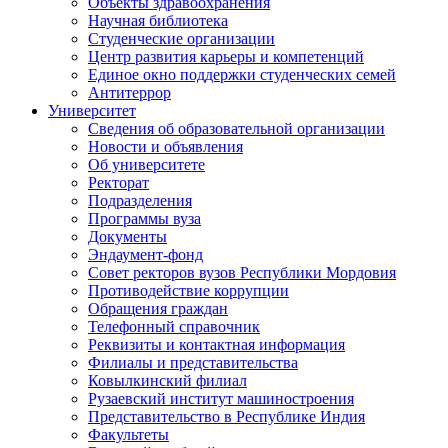
Объекты здравоохранения
Научная библиотека
Студенческие организации
Центр развития карьеры и компетенций
Единое окно поддержки студенческих семей
Антитеррор
Университет
Сведения об образовательной организации
Новости и объявления
Об университете
Ректорат
Подразделения
Программы вуза
Документы
Эндаумент-фонд
Совет ректоров вузов Республики Мордовия
Противодействие коррупции
Обращения граждан
Телефонный справочник
Реквизиты и контактная информация
Филиалы и представительства
Ковылкинский филиал
Рузаевский институт машиностроения
Представительство в Республике Индия
Факультеты