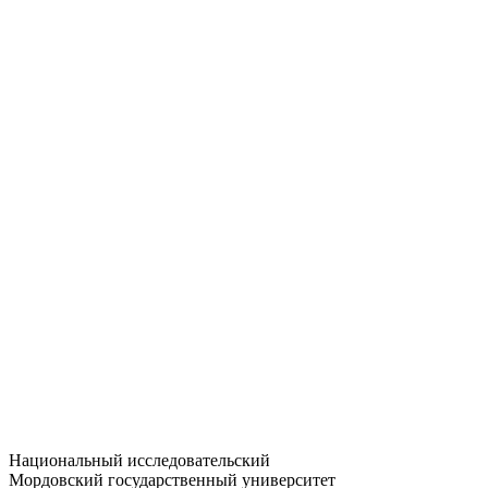
Статистика приёма
Большевистская ул., 68/1
dep-general@adm.mrsu.ru
+7 (8342) 24-37-32
Приёмная комиссия
Полежаева ул., 44
entrance-exam@adm.mrsu.ru
+7 (800) 222-13-77
© 1998–2026 МГУ им. Н.П. ОГАРЁВА
При использовании материалов сайта ссылка на источник
обязательна
Национальный исследовательский
Мордовский государственный университет