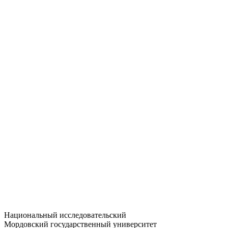
Статистика приёма
Большевистская ул., 68/1
dep-general@adm.mrsu.ru
+7 (8342) 24-37-32
Приёмная комиссия
Полежаева ул., 44
entrance-exam@adm.mrsu.ru
+7 (800) 222-13-77
© 1998–2026 МГУ им. Н.П. ОГАРЁВА
При использовании материалов сайта ссылка на источник
обязательна
Национальный исследовательский
Мордовский государственный университет