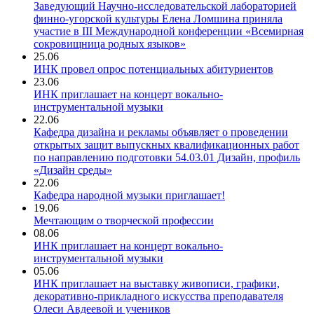
Заведующий Научно-исследовательской лабораторией
финно-угорской культуры Елена Ломшина приняла
участие в III Международной конференции «Всемирная
сокровищница родных языков»
25.06
ИНК провел опрос потенциальных абитуриентов
23.06
ИНК приглашает на концерт вокально-
инструментальной музыки
22.06
Кафедра дизайна и рекламы объявляет о проведении
открытых защит выпускных квалификационных работ
по направлению подготовки 54.03.01 Дизайн, профиль
«Дизайн среды»
22.06
Кафедра народной музыки приглашает!
19.06
Мечтающим о творческой профессии
08.06
ИНК приглашает на концерт вокально-
инструментальной музыки
05.06
ИНК приглашает на выставку живописи, графики,
декоративно-прикладного искусства преподавателя
Олеси Авдеевой и учеников