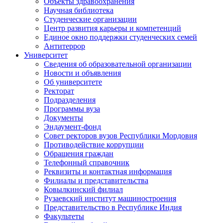
Объекты здравоохранения
Научная библиотека
Студенческие организации
Центр развития карьеры и компетенций
Единое окно поддержки студенческих семей
Антитеррор
Университет
Сведения об образовательной организации
Новости и объявления
Об университете
Ректорат
Подразделения
Программы вуза
Документы
Эндаумент-фонд
Совет ректоров вузов Республики Мордовия
Противодействие коррупции
Обращения граждан
Телефонный справочник
Реквизиты и контактная информация
Филиалы и представительства
Ковылкинский филиал
Рузаевский институт машиностроения
Представительство в Республике Индия
Факультеты