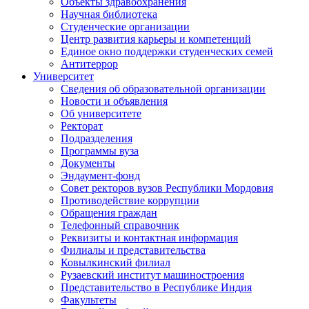
Объекты здравоохранения
Научная библиотека
Студенческие организации
Центр развития карьеры и компетенций
Единое окно поддержки студенческих семей
Антитеррор
Университет
Сведения об образовательной организации
Новости и объявления
Об университете
Ректорат
Подразделения
Программы вуза
Документы
Эндаумент-фонд
Совет ректоров вузов Республики Мордовия
Противодействие коррупции
Обращения граждан
Телефонный справочник
Реквизиты и контактная информация
Филиалы и представительства
Ковылкинский филиал
Рузаевский институт машиностроения
Представительство в Республике Индия
Факультеты