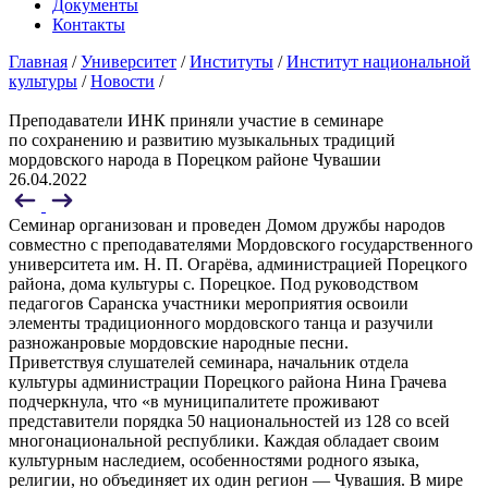
Документы
Контакты
Главная
/
Университет
/
Институты
/
Институт национальной
культуры
/
Новости
/
Преподаватели ИНК приняли участие в семинаре
по сохранению и развитию музыкальных традиций
мордовского народа в Порецком районе Чувашии
26.04.2022
Семинар организован и проведен Домом дружбы народов
совместно с преподавателями Мордовского государственного
университета им. Н. П. Огарёва, администрацией Порецкого
района, дома культуры с. Порецкое. Под руководством
педагогов Саранска участники мероприятия освоили
элементы традиционного мордовского танца и разучили
разножанровые мордовские народные песни.
Приветствуя слушателей семинара, начальник отдела
культуры администрации Порецкого района Нина Грачева
подчеркнула, что «в муниципалитете проживают
представители порядка 50 национальностей из 128 со всей
многонациональной республики. Каждая обладает своим
культурным наследием, особенностями родного языка,
религии, но объединяет их один регион — Чувашия. В мире