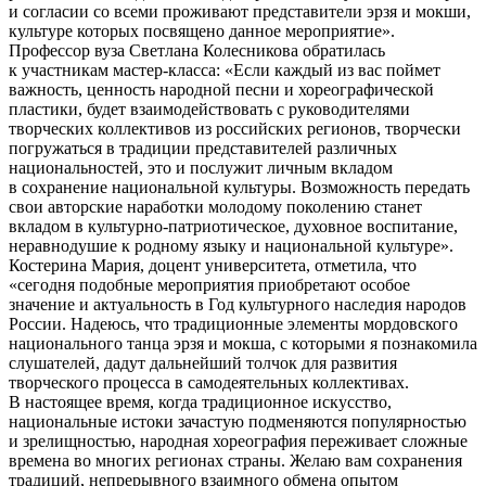
и согласии со всеми проживают представители эрзя и мокши,
культуре которых посвящено данное мероприятие».
Профессор вуза Светлана Колесникова обратилась
к участникам мастер-класса: «Если каждый из вас поймет
важность, ценность народной песни и хореографической
пластики, будет взаимодействовать с руководителями
творческих коллективов из российских регионов, творчески
погружаться в традиции представителей различных
национальностей, это и послужит личным вкладом
в сохранение национальной культуры. Возможность передать
свои авторские наработки молодому поколению станет
вкладом в культурно-патриотическое, духовное воспитание,
неравнодушие к родному языку и национальной культуре».
Костерина Мария, доцент университета, отметила, что
«сегодня подобные мероприятия приобретают особое
значение и актуальность в Год культурного наследия народов
России. Надеюсь, что традиционные элементы мордовского
национального танца эрзя и мокша, с которыми я познакомила
слушателей, дадут дальнейший толчок для развития
творческого процесса в самодеятельных коллективах.
В настоящее время, когда традиционное искусство,
национальные истоки зачастую подменяются популярностью
и зрелищностью, народная хореография переживает сложные
времена во многих регионах страны. Желаю вам сохранения
традиций, непрерывного взаимного обмена опытом