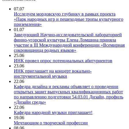
07.07
Исследуем мордовскую глубинку в рамках проекта
«Парк народных игр и пешеходные тропы культурного
приземления»
01.07
Заведующий Научно-исследовательской лабораторией
финно-угорской культуры Елена Ломшина приняла
участие в III Международной конференции «Всемирная
сокровищница родных языков»
25.06
ИНК провел опрос потенциальных абитуриентов
23.06
ИНК приглашает на концерт вокально-
инструментальной музыки
22.06
Кафедра дизайна и рекламы объявляет о проведении
открытых защит выпускных квалификационных работ
по направлению подготовки 54.03.01 Дизайн, профиль
«Дизайн среды»
22.06
Кафедра народной музыки приглашает!
19.06
Мечтающим о творческой профессии
08.06