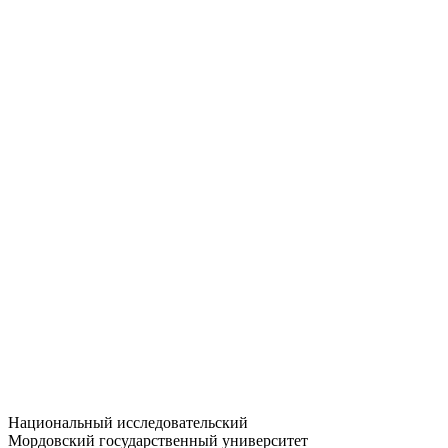
Статистика приёма
Большевистская ул., 68/1
dep-general@adm.mrsu.ru
+7 (8342) 24-37-32
Приёмная комиссия
Полежаева ул., 44
entrance-exam@adm.mrsu.ru
+7 (800) 222-13-77
© 1998–2026 МГУ им. Н.П. ОГАРЁВА
При использовании материалов сайта ссылка на источник
обязательна
Национальный исследовательский
Мордовский государственный университет