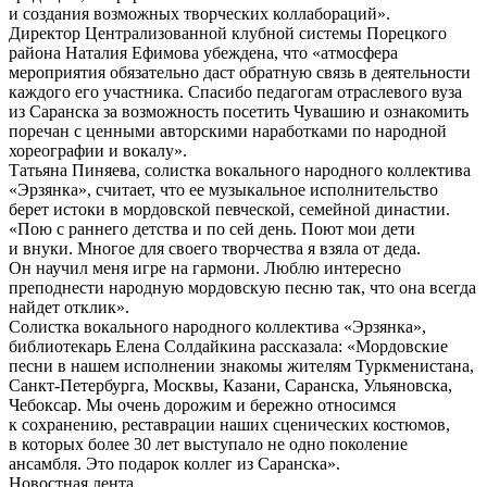
и создания возможных творческих коллабораций».
Директор Централизованной клубной системы Порецкого
района Наталия Ефимова убеждена, что «атмосфера
мероприятия обязательно даст обратную связь в деятельности
каждого его участника. Спасибо педагогам отраслевого вуза
из Саранска за возможность посетить Чувашию и ознакомить
поречан с ценными авторскими наработками по народной
хореографии и вокалу».
Татьяна Пиняева, солистка вокального народного коллектива
«Эрзянка», считает, что ее музыкальное исполнительство
берет истоки в мордовской певческой, семейной династии.
«Пою с раннего детства и по сей день. Поют мои дети
и внуки. Многое для своего творчества я взяла от деда.
Он научил меня игре на гармони. Люблю интересно
преподнести народную мордовскую песню так, что она всегда
найдет отклик».
Солистка вокального народного коллектива «Эрзянка»,
библиотекарь Елена Солдайкина рассказала: «Мордовские
песни в нашем исполнении знакомы жителям Туркменистана,
Санкт-Петербурга, Москвы, Казани, Саранска, Ульяновска,
Чебоксар. Мы очень дорожим и бережно относимся
к сохранению, реставрации наших сценических костюмов,
в которых более 30 лет выступало не одно поколение
ансамбля. Это подарок коллег из Саранска».
Новостная лента