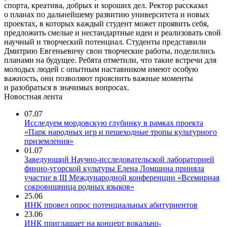
спорта, креатива, добрых и хороших дел. Ректор рассказал
о планах по дальнейшему развитию университета и новых
проектах, в которых каждый студент может проявить себя,
предложить смелые и нестандартные идеи и реализовать свой
научный и творческий потенциал. Студенты представили
Дмитрию Евгеньевичу свои творческие работы, поделились
планами на будущее. Ребята отметили, что такие встречи для
молодых людей с опытным наставником имеют особую
важность, они позволяют прояснить важные моменты
и разобраться в значимых вопросах.
Новостная лента
07.07
Исследуем мордовскую глубинку в рамках проекта
«Парк народных игр и пешеходные тропы культурного
приземления»
01.07
Заведующий Научно-исследовательской лабораторией
финно-угорской культуры Елена Ломшина приняла
участие в III Международной конференции «Всемирная
сокровищница родных языков»
25.06
ИНК провел опрос потенциальных абитуриентов
23.06
ИНК приглашает на концерт вокально-