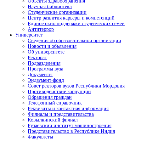
Объекты здравоохранения
Научная библиотека
Студенческие организации
Центр развития карьеры и компетенций
Единое окно поддержки студенческих семей
Антитеррор
Университет
Сведения об образовательной организации
Новости и объявления
Об университете
Ректорат
Подразделения
Программы вуза
Документы
Эндаумент-фонд
Совет ректоров вузов Республики Мордовия
Противодействие коррупции
Обращения граждан
Телефонный справочник
Реквизиты и контактная информация
Филиалы и представительства
Ковылкинский филиал
Рузаевский институт машиностроения
Представительство в Республике Индия
Факультеты