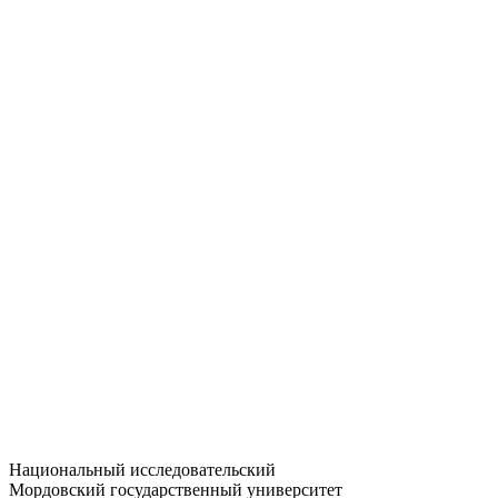
Статистика приёма
Большевистская ул., 68/1
dep-general@adm.mrsu.ru
+7 (8342) 24-37-32
Приёмная комиссия
Полежаева ул., 44
entrance-exam@adm.mrsu.ru
+7 (800) 222-13-77
© 1998–2026 МГУ им. Н.П. ОГАРЁВА
При использовании материалов сайта ссылка на источник
обязательна
Национальный исследовательский
Мордовский государственный университет