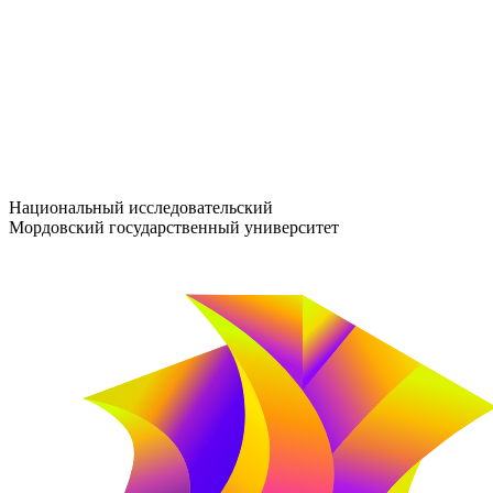
entrance-exam@adm.mrsu.ru
+7 (800) 222-13-77
© 1998–2026 МГУ им. Н.П. ОГАРЁВА
При использовании материалов сайта ссылка на источник обяз
Национальный исследовательский
Мордовский государственный университет