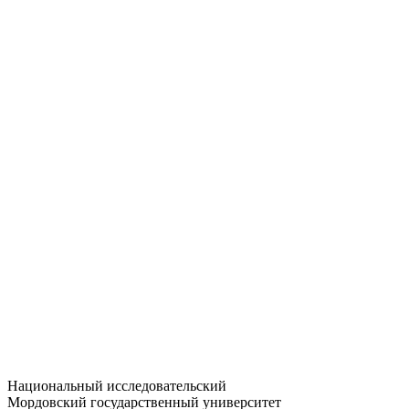
Статистика приёма
Большевистская ул., 68/1
dep-general@adm.mrsu.ru
+7 (8342) 24-37-32
Приёмная комиссия
Полежаева ул., 44
entrance-exam@adm.mrsu.ru
+7 (800) 222-13-77
© 1998–2026 МГУ им. Н.П. ОГАРЁВА
При использовании материалов сайта ссылка на источник
обязательна
Национальный исследовательский
Мордовский государственный университет