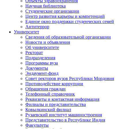
Объекты здравоохранения
Научная библиотека
Студенческие организации
Центр развития карьеры и компетенций
Единое окно поддержки студенческих семей
Антитеррор
Университет
Сведения об образовательной организации
Новости и объявления
Об университете
Ректорат
Подразделения
Программы вуза
Документы
Эндаумент-фонд
Совет ректоров вузов Республики Мордовия
Противодействие коррупции
Обращения граждан
Телефонный справочник
Реквизиты и контактная информация
Филиалы и представительства
Ковылкинский филиал
Рузаевский институт машиностроения
Представительство в Республике Индия
Факультеты