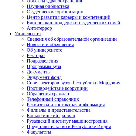
Объекты здравоохранения
Научная библиотека
Студенческие организации
Центр развития карьеры и компетенций
Единое окно поддержки студенческих семей
Антитеррор
Университет
Сведения об образовательной организации
Новости и объявления
Об университете
Ректорат
Подразделения
Программы вуза
Документы
Эндаумент-фонд
Совет ректоров вузов Республики Мордовия
Противодействие коррупции
Обращения граждан
Телефонный справочник
Реквизиты и контактная информация
Филиалы и представительства
Ковылкинский филиал
Рузаевский институт машиностроения
Представительство в Республике Индия
Факультеты