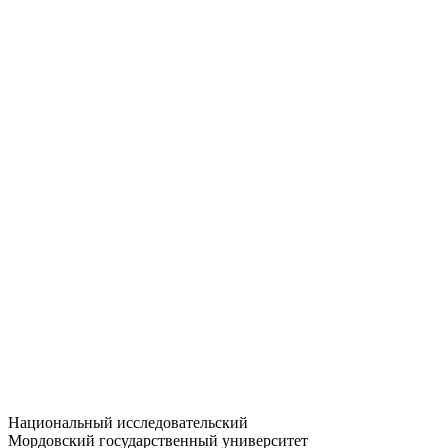
Статистика приёма
Большевистская ул., 68/1
dep-general@adm.mrsu.ru
+7 (8342) 24-37-32
Приёмная комиссия
Полежаева ул., 44
entrance-exam@adm.mrsu.ru
+7 (800) 222-13-77
© 1998–2026 МГУ им. Н.П. ОГАРЁВА
При использовании материалов сайта ссылка на источник
обязательна
Национальный исследовательский
Мордовский государственный университет