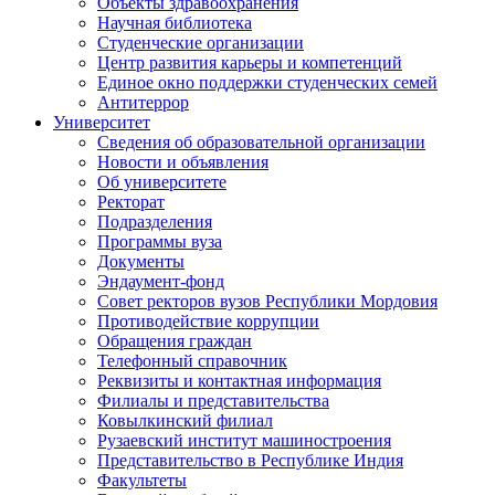
Объекты здравоохранения
Научная библиотека
Студенческие организации
Центр развития карьеры и компетенций
Единое окно поддержки студенческих семей
Антитеррор
Университет
Сведения об образовательной организации
Новости и объявления
Об университете
Ректорат
Подразделения
Программы вуза
Документы
Эндаумент-фонд
Совет ректоров вузов Республики Мордовия
Противодействие коррупции
Обращения граждан
Телефонный справочник
Реквизиты и контактная информация
Филиалы и представительства
Ковылкинский филиал
Рузаевский институт машиностроения
Представительство в Республике Индия
Факультеты