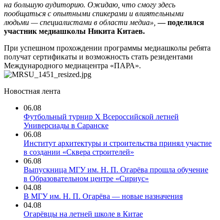
на большую аудиторию. Ожидаю, что смогу здесь
пообщаться
с опытными спикерами и влиятельными
людьми — специалистами в области медиа»,
— поделился
участник медиашколы Никита Китаев.
При успешном прохождении программы медиашколы ребята
получат сертификаты и возможность стать резидентами
Международного медиацентра «ПАРА».
Новостная лента
06.08
Футбольный турнир X Всероссийской летней
Универсиады в Саранске
06.08
Институт архитектуры и строительства принял участие
в создании «Сквера строителей»
06.08
Выпускница МГУ им. Н. П. Огарёва прошла обучение
в Образовательном центре «Сириус»
04.08
В МГУ им. Н. П. Огарёва — новые назначения
04.08
Огарёвцы на летней школе в Китае