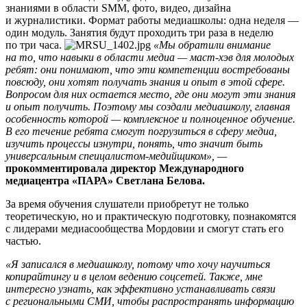
знаниями в области SMM, фото, видео, дизайна
и журналистики. Формат работы медиашколы: одна неделя —
один модуль. Занятия будут проходить три раза в неделю
по три часа.
«Мы обратили внимание
на то, что навыки в области медиа — маст-хэв для молодых
ребят: они понимают, что эти компетенции востребованы
повсюду, они хотят получать знания и опыт в
этой сфере.
Вопросом для них остается место, где они могут эти знания
и опыт получить. Поэтому мы создали медиашколу, главная
особенность которой — комплексное и полноценное обучение.
В его течение ребята смогут погрузиться в сферу медиа,
изучить процессы изнутри, понять, что значит быть
универсальным спеицалистом-медийщиком», —
прокомментировала директор
Международного
медиацентра «ПАРА»
Светлана Белова.
За время обучения слушатели приобретут не только
теоретическую, но и практическую подготовку, познакомятся
с лидерами медиасообщества Мордовии и смогут стать его
частью.
«Я записался в медиашколу, потому что
хочу научиться
копирайтингу
и в целом ведению соцсетей. Также, мне
интересно узнать, как эффективно устанавливать связи
с региональными СМИ, чтобы распространять информацию