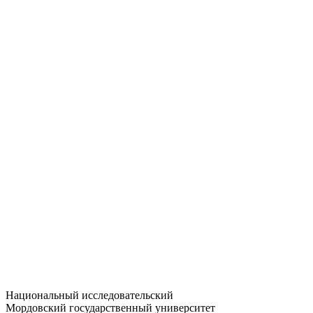
Статистика приёма
Большевистская ул., 68/1
dep-general@adm.mrsu.ru
+7 (8342) 24-37-32
Приёмная комиссия
Полежаева ул., 44
entrance-exam@adm.mrsu.ru
+7 (800) 222-13-77
© 1998–2026 МГУ им. Н.П. ОГАРЁВА
При использовании материалов сайта ссылка на источник
обязательна
Национальный исследовательский
Мордовский государственный университет