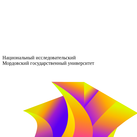
entrance-exam@adm.mrsu.ru
+7 (800) 222-13-77
© 1998–2026 МГУ им. Н.П. ОГАРЁВА
При использовании материалов сайта ссылка на источник обяз
Национальный исследовательский
Мордовский государственный университет