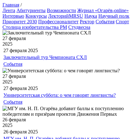
Главная
/
Лента
Абитуриенты
Возможности
Журнал «Огарёв-online»
Интервью
Конкурсы
ЛекторийMRSU
Наука
Научный полк
Приоритет 2030
Профессионалитет
Ректор
События
Спорт
Столица изобретательства РМ
Студвесна
27 февраля
2025
27 февраля
2025
Заключительный тур Чемпионата СХЛ
События
27 февраля
2025
27 февраля
2025
Университетская суббота: о чем говорят лингвисты?
События
26 февраля
2025
26 февраля
2025
МГУ им. Н. П. Огарёва добавит баллы к поступлению