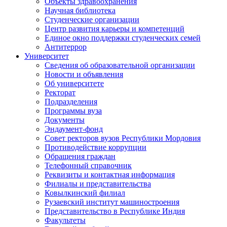
Объекты здравоохранения
Научная библиотека
Студенческие организации
Центр развития карьеры и компетенций
Единое окно поддержки студенческих семей
Антитеррор
Университет
Сведения об образовательной организации
Новости и объявления
Об университете
Ректорат
Подразделения
Программы вуза
Документы
Эндаумент-фонд
Совет ректоров вузов Республики Мордовия
Противодействие коррупции
Обращения граждан
Телефонный справочник
Реквизиты и контактная информация
Филиалы и представительства
Ковылкинский филиал
Рузаевский институт машиностроения
Представительство в Республике Индия
Факультеты