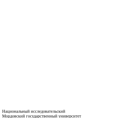
Статистика приёма
Большевистская ул., 68/1
dep-general@adm.mrsu.ru
+7 (8342) 24-37-32
Приёмная комиссия
Полежаева ул., 44
entrance-exam@adm.mrsu.ru
+7 (800) 222-13-77
© 1998–2026 МГУ им. Н.П. ОГАРЁВА
При использовании материалов сайта ссылка на источник
обязательна
Национальный исследовательский
Мордовский государственный университет