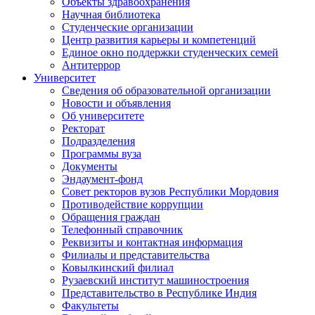
Объекты здравоохранения
Научная библиотека
Студенческие организации
Центр развития карьеры и компетенций
Единое окно поддержки студенческих семей
Антитеррор
Университет
Сведения об образовательной организации
Новости и объявления
Об университете
Ректорат
Подразделения
Программы вуза
Документы
Эндаумент-фонд
Совет ректоров вузов Республики Мордовия
Противодействие коррупции
Обращения граждан
Телефонный справочник
Реквизиты и контактная информация
Филиалы и представительства
Ковылкинский филиал
Рузаевский институт машиностроения
Представительство в Республике Индия
Факультеты