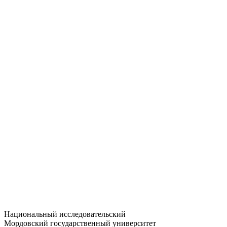
Статистика приёма
Большевистская ул., 68/1
dep-general@adm.mrsu.ru
+7 (8342) 24-37-32
Приёмная комиссия
Полежаева ул., 44
entrance-exam@adm.mrsu.ru
+7 (800) 222-13-77
© 1998–2026 МГУ им. Н.П. ОГАРЁВА
При использовании материалов сайта ссылка на источник
обязательна
Национальный исследовательский
Мордовский государственный университет