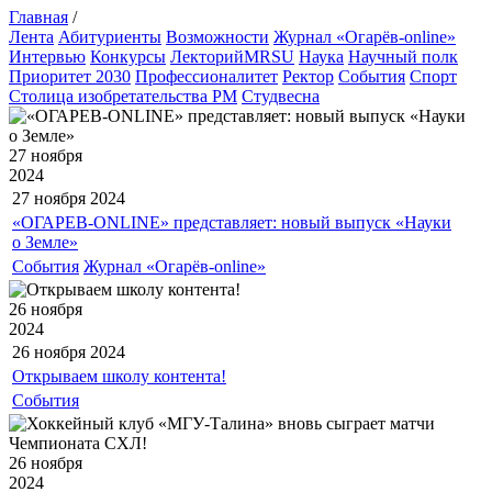
Главная
/
Лента
Абитуриенты
Возможности
Журнал «Огарёв-online»
Интервью
Конкурсы
ЛекторийMRSU
Наука
Научный полк
Приоритет 2030
Профессионалитет
Ректор
События
Спорт
Столица изобретательства РМ
Студвесна
27 ноября
2024
27 ноября
2024
«ОГАРЕВ-ONLINE» представляет: новый выпуск «Науки
о Земле»
События
Журнал «Огарёв-online»
26 ноября
2024
26 ноября
2024
Открываем школу контента!
События
26 ноября
2024