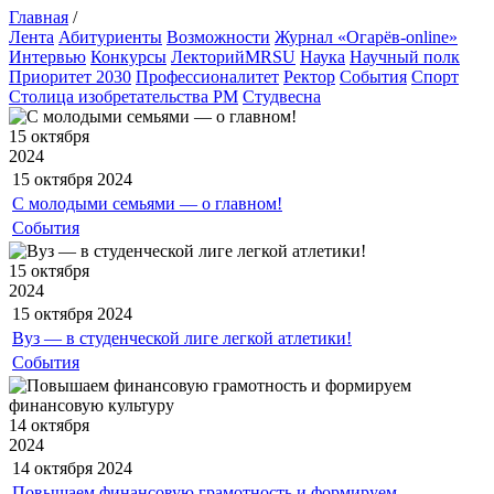
Главная
/
Лента
Абитуриенты
Возможности
Журнал «Огарёв-online»
Интервью
Конкурсы
ЛекторийMRSU
Наука
Научный полк
Приоритет 2030
Профессионалитет
Ректор
События
Спорт
Столица изобретательства РМ
Студвесна
15 октября
2024
15 октября
2024
С молодыми семьями — о главном!
События
15 октября
2024
15 октября
2024
Вуз — в студенческой лиге легкой атлетики!
События
14 октября
2024
14 октября
2024
Повышаем финансовую грамотность и формируем