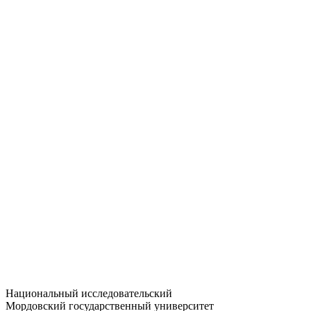
Статистика приёма
Большевистская ул., 68/1
dep-general@adm.mrsu.ru
+7 (8342) 24-37-32
Приёмная комиссия
Полежаева ул., 44
entrance-exam@adm.mrsu.ru
+7 (800) 222-13-77
© 1998–2026 МГУ им. Н.П. ОГАРЁВА
При использовании материалов сайта ссылка на источник
обязательна
Национальный исследовательский
Мордовский государственный университет