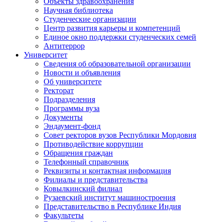
Объекты здравоохранения
Научная библиотека
Студенческие организации
Центр развития карьеры и компетенций
Единое окно поддержки студенческих семей
Антитеррор
Университет
Сведения об образовательной организации
Новости и объявления
Об университете
Ректорат
Подразделения
Программы вуза
Документы
Эндаумент-фонд
Совет ректоров вузов Республики Мордовия
Противодействие коррупции
Обращения граждан
Телефонный справочник
Реквизиты и контактная информация
Филиалы и представительства
Ковылкинский филиал
Рузаевский институт машиностроения
Представительство в Республике Индия
Факультеты