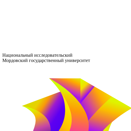
entrance-exam@adm.mrsu.ru
+7 (800) 222-13-77
© 1998–2026 МГУ им. Н.П. ОГАРЁВА
При использовании материалов сайта ссылка на источник обяз
Национальный исследовательский
Мордовский государственный университет