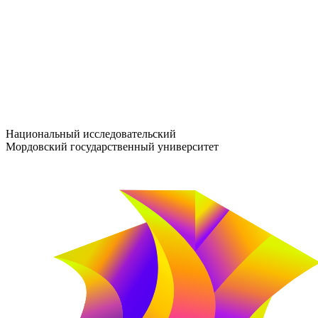
entrance-exam@adm.mrsu.ru
+7 (800) 222-13-77
© 1998–2026 МГУ им. Н.П. ОГАРЁВА
При использовании материалов сайта ссылка на источник обяз
Национальный исследовательский
Мордовский государственный университет