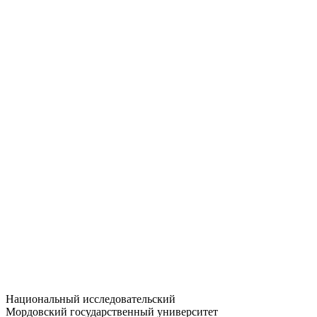
Статистика приёма
Большевистская ул., 68/1
dep-general@adm.mrsu.ru
+7 (8342) 24-37-32
Приёмная комиссия
Полежаева ул., 44
entrance-exam@adm.mrsu.ru
+7 (800) 222-13-77
© 1998–2026 МГУ им. Н.П. ОГАРЁВА
При использовании материалов сайта ссылка на источник
обязательна
Национальный исследовательский
Мордовский государственный университет