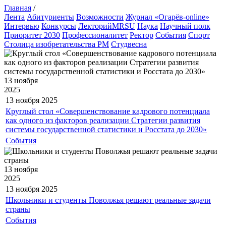
Главная
/
Лента
Абитуриенты
Возможности
Журнал «Огарёв-online»
Интервью
Конкурсы
ЛекторийMRSU
Наука
Научный полк
Приоритет 2030
Профессионалитет
Ректор
События
Спорт
Столица изобретательства РМ
Студвесна
13 ноября
2025
13 ноября
2025
Круглый стол «Совершенствование кадрового потенциала
как одного из факторов реализации Стратегии развития
системы государственной статистики и Росстата до 2030»
События
13 ноября
2025
13 ноября
2025
Школьники и студенты Поволжья решают реальные задачи
страны
События