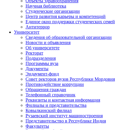
Объекты здравоохранения
Научная библиотека
Студенческие организации
Центр развития карьеры и компетенций
Единое окно поддержки студенческих семей
Антитеррор
Университет
Сведения об образовательной организации
Новости и объявления
Об университете
Ректорат
Подразделения
Программы вуза
Документы
Эндаумент-фонд
Совет ректоров вузов Республики Мордовия
Противодействие коррупции
Обращения граждан
Телефонный справочник
Реквизиты и контактная информация
Филиалы и представительства
Ковылкинский филиал
Рузаевский институт машиностроения
Представительство в Республике Индия
Факультеты