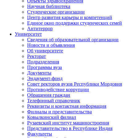
Объекты здравоохранения
Научная библиотека
Студенческие организации
Центр развития карьеры и компетенций
Единое окно поддержки студенческих семей
Антитеррор
Университет
Сведения об образовательной организации
Новости и объявления
Об университете
Ректорат
Подразделения
Программы вуза
Документы
Эндаумент-фонд
Совет ректоров вузов Республики Мордовия
Противодействие коррупции
Обращения граждан
Телефонный справочник
Реквизиты и контактная информация
Филиалы и представительства
Ковылкинский филиал
Рузаевский институт машиностроения
Представительство в Республике Индия
Факультеты