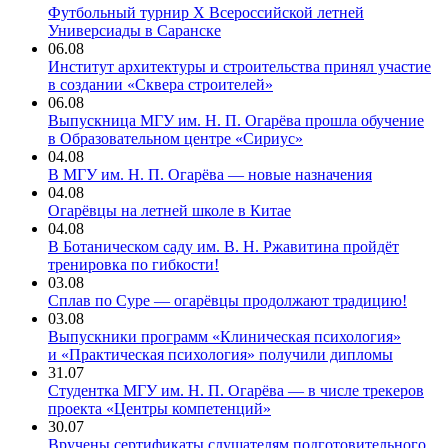
Футбольный турнир X Всероссийской летней
Универсиады в Саранске
06.08
Институт архитектуры и строительства принял участие
в создании «Сквера строителей»
06.08
Выпускница МГУ им. Н. П. Огарёва прошла обучение
в Образовательном центре «Сириус»
04.08
В МГУ им. Н. П. Огарёва — новые назначения
04.08
Огарёвцы на летней школе в Китае
04.08
В Ботаническом саду им. В. Н. Ржавитина пройдёт
тренировка по гибкости!
03.08
Сплав по Суре — огарёвцы продолжают традицию!
03.08
Выпускники программ «Клиническая психология»
и «Практическая психология» получили дипломы
31.07
Студентка МГУ им. Н. П. Огарёва — в числе трекеров
проекта «Центры компетенций»
30.07
Вручены сертификаты слушателям подготовительного