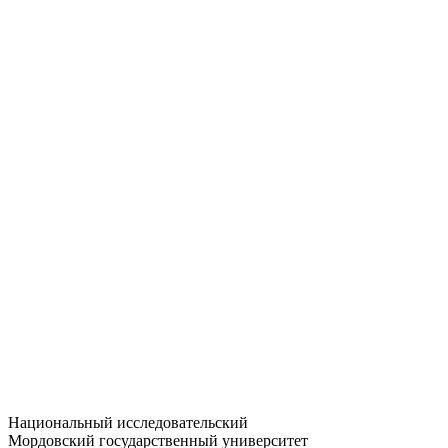
Статистика приёма
Большевистская ул., 68/1
dep-general@adm.mrsu.ru
+7 (8342) 24-37-32
Приёмная комиссия
Полежаева ул., 44
entrance-exam@adm.mrsu.ru
+7 (800) 222-13-77
© 1998–2026 МГУ им. Н.П. ОГАРЁВА
При использовании материалов сайта ссылка на источник
обязательна
Национальный исследовательский
Мордовский государственный университет