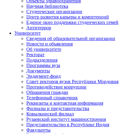
Объекты здравоохранения
Научная библиотека
Студенческие организации
Центр развития карьеры и компетенций
Единое окно поддержки студенческих семей
Антитеррор
Университет
Сведения об образовательной организации
Новости и объявления
Об университете
Ректорат
Подразделения
Программы вуза
Документы
Эндаумент-фонд
Совет ректоров вузов Республики Мордовия
Противодействие коррупции
Обращения граждан
Телефонный справочник
Реквизиты и контактная информация
Филиалы и представительства
Ковылкинский филиал
Рузаевский институт машиностроения
Представительство в Республике Индия
Факультеты