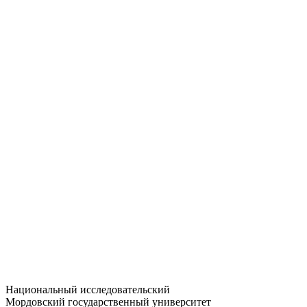
Статистика приёма
Большевистская ул., 68/1
dep-general@adm.mrsu.ru
+7 (8342) 24-37-32
Приёмная комиссия
Полежаева ул., 44
entrance-exam@adm.mrsu.ru
+7 (800) 222-13-77
© 1998–2026 МГУ им. Н.П. ОГАРЁВА
При использовании материалов сайта ссылка на источник
обязательна
Национальный исследовательский
Мордовский государственный университет