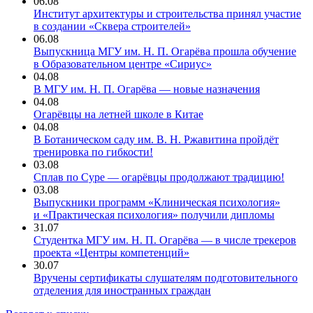
06.08
Институт архитектуры и строительства принял участие
в создании «Сквера строителей»
06.08
Выпускница МГУ им. Н. П. Огарёва прошла обучение
в Образовательном центре «Сириус»
04.08
В МГУ им. Н. П. Огарёва — новые назначения
04.08
Огарёвцы на летней школе в Китае
04.08
В Ботаническом саду им. В. Н. Ржавитина пройдёт
тренировка по гибкости!
03.08
Сплав по Суре — огарёвцы продолжают традицию!
03.08
Выпускники программ «Клиническая психология»
и «Практическая психология» получили дипломы
31.07
Студентка МГУ им. Н. П. Огарёва — в числе трекеров
проекта «Центры компетенций»
30.07
Вручены сертификаты слушателям подготовительного
отделения для иностранных граждан