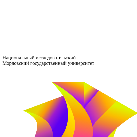
entrance-exam@adm.mrsu.ru
+7 (800) 222-13-77
© 1998–2026 МГУ им. Н.П. ОГАРЁВА
При использовании материалов сайта ссылка на источник обяз
Национальный исследовательский
Мордовский государственный университет