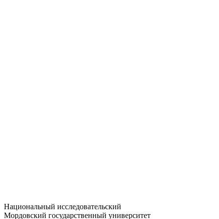
Статистика приёма
Большевистская ул., 68/1
dep-general@adm.mrsu.ru
+7 (8342) 24-37-32
Приёмная комиссия
Полежаева ул., 44
entrance-exam@adm.mrsu.ru
+7 (800) 222-13-77
© 1998–2026 МГУ им. Н.П. ОГАРЁВА
При использовании материалов сайта ссылка на источник
обязательна
Национальный исследовательский
Мордовский государственный университет