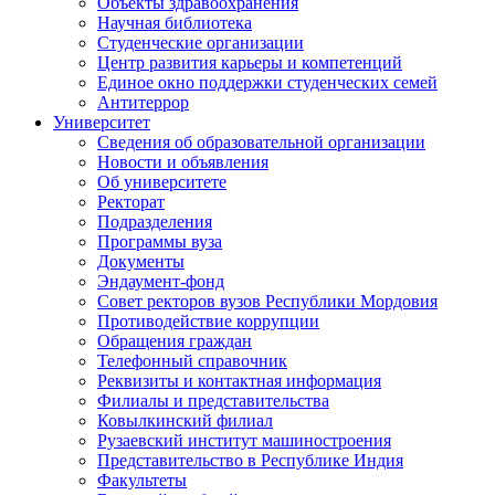
Объекты здравоохранения
Научная библиотека
Студенческие организации
Центр развития карьеры и компетенций
Единое окно поддержки студенческих семей
Антитеррор
Университет
Сведения об образовательной организации
Новости и объявления
Об университете
Ректорат
Подразделения
Программы вуза
Документы
Эндаумент-фонд
Совет ректоров вузов Республики Мордовия
Противодействие коррупции
Обращения граждан
Телефонный справочник
Реквизиты и контактная информация
Филиалы и представительства
Ковылкинский филиал
Рузаевский институт машиностроения
Представительство в Республике Индия
Факультеты