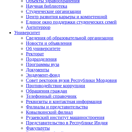
Объекты здравоохранения
Научная библиотека
Студенческие организации
Центр развития карьеры и компетенций
Единое окно поддержки студенческих семей
Антитеррор
Университет
Сведения об образовательной организации
Новости и объявления
Об университете
Ректорат
Подразделения
Программы вуза
Документы
Эндаумент-фонд
Совет ректоров вузов Республики Мордовия
Противодействие коррупции
Обращения граждан
Телефонный справочник
Реквизиты и контактная информация
Филиалы и представительства
Ковылкинский филиал
Рузаевский институт машиностроения
Представительство в Республике Индия
Факультеты