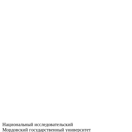
Статистика приёма
Большевистская ул., 68/1
dep-general@adm.mrsu.ru
+7 (8342) 24-37-32
Приёмная комиссия
Полежаева ул., 44
entrance-exam@adm.mrsu.ru
+7 (800) 222-13-77
© 1998–2026 МГУ им. Н.П. ОГАРЁВА
При использовании материалов сайта ссылка на источник
обязательна
Национальный исследовательский
Мордовский государственный университет