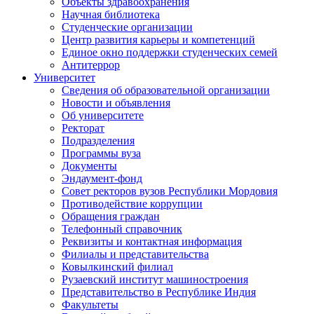
Объекты здравоохранения
Научная библиотека
Студенческие организации
Центр развития карьеры и компетенций
Единое окно поддержки студенческих семей
Антитеррор
Университет
Сведения об образовательной организации
Новости и объявления
Об университете
Ректорат
Подразделения
Программы вуза
Документы
Эндаумент-фонд
Совет ректоров вузов Республики Мордовия
Противодействие коррупции
Обращения граждан
Телефонный справочник
Реквизиты и контактная информация
Филиалы и представительства
Ковылкинский филиал
Рузаевский институт машиностроения
Представительство в Республике Индия
Факультеты