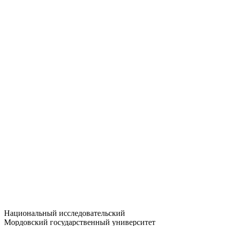
Статистика приёма
Большевистская ул., 68/1
dep-general@adm.mrsu.ru
+7 (8342) 24-37-32
Приёмная комиссия
Полежаева ул., 44
entrance-exam@adm.mrsu.ru
+7 (800) 222-13-77
© 1998–2026 МГУ им. Н.П. ОГАРЁВА
При использовании материалов сайта ссылка на источник
обязательна
Национальный исследовательский
Мордовский государственный университет