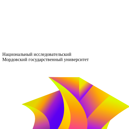
entrance-exam@adm.mrsu.ru
+7 (800) 222-13-77
© 1998–2026 МГУ им. Н.П. ОГАРЁВА
При использовании материалов сайта ссылка на источник обяз
Национальный исследовательский
Мордовский государственный университет