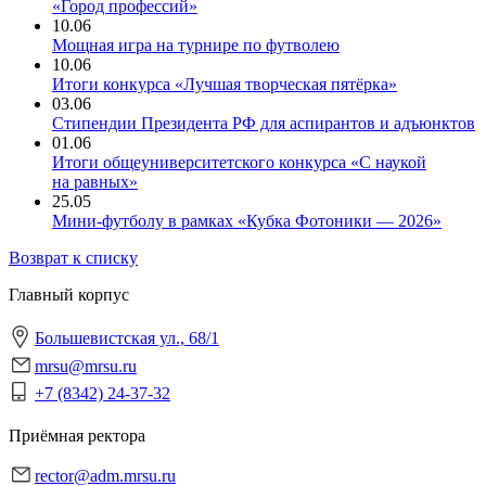
«Город профессий»
10.06
Мощная игра на турнире по футволею
10.06
Итоги конкурса «Лучшая творческая пятёрка»
03.06
Стипендии Президента РФ для аспирантов и адъюнктов
01.06
Итоги общеуниверситетского конкурса «С наукой
на равных»
25.05
Мини-футболу в рамках «Кубка Фотоники — 2026»
Возврат к списку
Главный корпус
Большевистская ул., 68/1
mrsu@mrsu.ru
+7 (8342) 24-37-32
Приёмная ректора
rector@adm.mrsu.ru