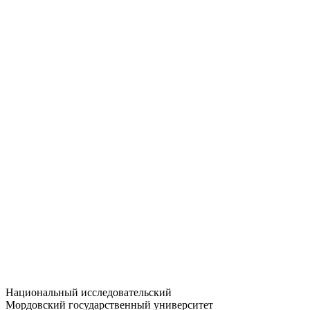
Статистика приёма
Большевистская ул., 68/1
dep-general@adm.mrsu.ru
+7 (8342) 24-37-32
Приёмная комиссия
Полежаева ул., 44
entrance-exam@adm.mrsu.ru
+7 (800) 222-13-77
© 1998–2026 МГУ им. Н.П. ОГАРЁВА
При использовании материалов сайта ссылка на источник
обязательна
Национальный исследовательский
Мордовский государственный университет