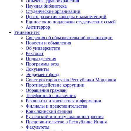
Объекты здравоохранения
Научная библиотека
Студенческие организации
Центр развития карьеры и компетенций
Единое окно поддержки студенческих семей
Антитеррор
Университет
Сведения об образовательной организации
Новости и объявления
Об университете
Ректорат
Подразделения
Программы вуза
Документы
Эндаумент-фонд
Совет ректоров вузов Республики Мордовия
Противодействие коррупции
Обращения граждан
Телефонный справочник
Реквизиты и контактная информация
Филиалы и представительства
Ковылкинский филиал
Рузаевский институт машиностроения
Представительство в Республике Индия
Факультеты