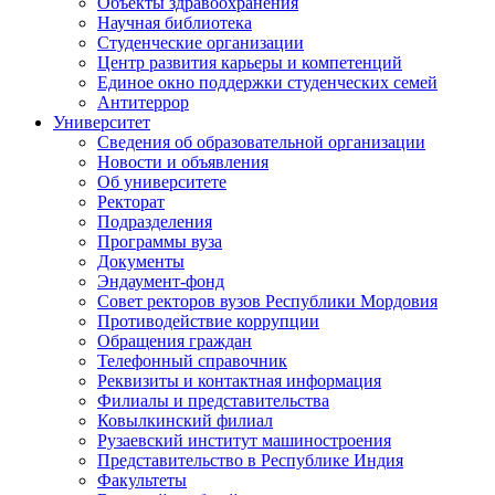
Объекты здравоохранения
Научная библиотека
Студенческие организации
Центр развития карьеры и компетенций
Единое окно поддержки студенческих семей
Антитеррор
Университет
Сведения об образовательной организации
Новости и объявления
Об университете
Ректорат
Подразделения
Программы вуза
Документы
Эндаумент-фонд
Совет ректоров вузов Республики Мордовия
Противодействие коррупции
Обращения граждан
Телефонный справочник
Реквизиты и контактная информация
Филиалы и представительства
Ковылкинский филиал
Рузаевский институт машиностроения
Представительство в Республике Индия
Факультеты