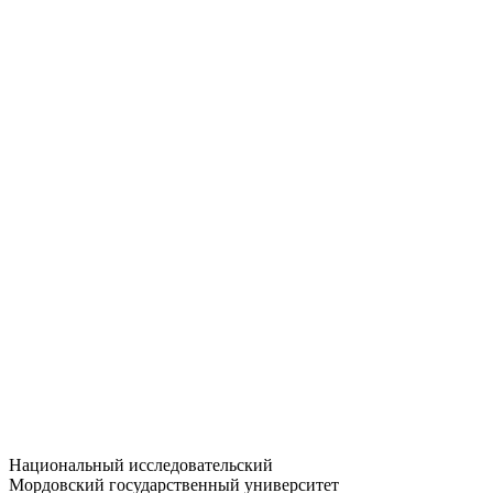
Статистика приёма
Большевистская ул., 68/1
dep-general@adm.mrsu.ru
+7 (8342) 24-37-32
Приёмная комиссия
Полежаева ул., 44
entrance-exam@adm.mrsu.ru
+7 (800) 222-13-77
© 1998–2026 МГУ им. Н.П. ОГАРЁВА
При использовании материалов сайта ссылка на источник
обязательна
Национальный исследовательский
Мордовский государственный университет