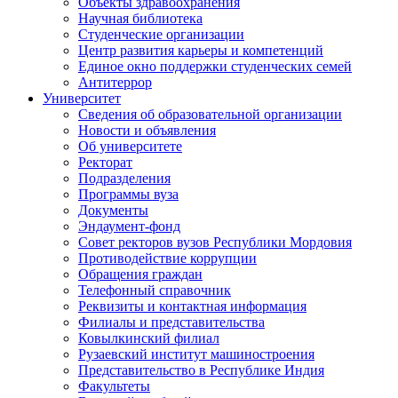
Объекты здравоохранения
Научная библиотека
Студенческие организации
Центр развития карьеры и компетенций
Единое окно поддержки студенческих семей
Антитеррор
Университет
Сведения об образовательной организации
Новости и объявления
Об университете
Ректорат
Подразделения
Программы вуза
Документы
Эндаумент-фонд
Совет ректоров вузов Республики Мордовия
Противодействие коррупции
Обращения граждан
Телефонный справочник
Реквизиты и контактная информация
Филиалы и представительства
Ковылкинский филиал
Рузаевский институт машиностроения
Представительство в Республике Индия
Факультеты