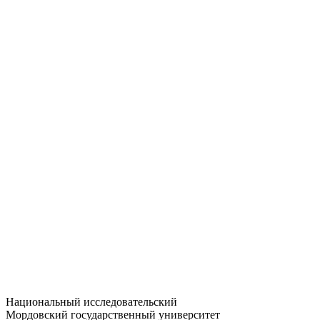
Статистика приёма
Большевистская ул., 68/1
dep-general@adm.mrsu.ru
+7 (8342) 24-37-32
Приёмная комиссия
Полежаева ул., 44
entrance-exam@adm.mrsu.ru
+7 (800) 222-13-77
© 1998–2026 МГУ им. Н.П. ОГАРЁВА
При использовании материалов сайта ссылка на источник
обязательна
Национальный исследовательский
Мордовский государственный университет