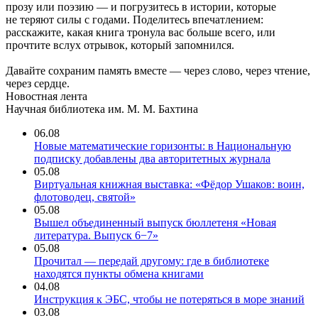
прозу или поэзию — и погрузитесь в истории, которые
не теряют силы с годами. Поделитесь впечатлением:
расскажите, какая книга тронула вас больше всего, или
прочтите вслух отрывок, который запомнился.
Давайте сохраним память вместе — через слово, через чтение,
через сердце.
Новостная лента
Научная библиотека им. М. М. Бахтина
06.08
Новые математические горизонты: в Национальную
подписку добавлены два авторитетных журнала
05.08
Виртуальная книжная выставка: «Фёдор Ушаков: воин,
флотоводец, святой»
05.08
Вышел объединенный выпуск бюллетеня «Новая
литература. Выпуск 6−7»
05.08
Прочитал — передай другому: где в библиотеке
находятся пункты обмена книгами
04.08
Инструкция к ЭБС, чтобы не потеряться в море знаний
03.08