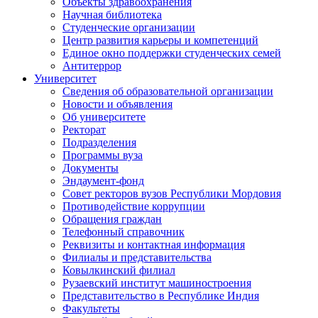
Объекты здравоохранения
Научная библиотека
Студенческие организации
Центр развития карьеры и компетенций
Единое окно поддержки студенческих семей
Антитеррор
Университет
Сведения об образовательной организации
Новости и объявления
Об университете
Ректорат
Подразделения
Программы вуза
Документы
Эндаумент-фонд
Совет ректоров вузов Республики Мордовия
Противодействие коррупции
Обращения граждан
Телефонный справочник
Реквизиты и контактная информация
Филиалы и представительства
Ковылкинский филиал
Рузаевский институт машиностроения
Представительство в Республике Индия
Факультеты