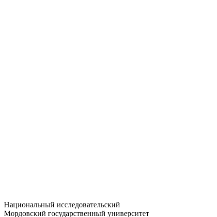
Статистика приёма
Большевистская ул., 68/1
dep-general@adm.mrsu.ru
+7 (8342) 24-37-32
Приёмная комиссия
Полежаева ул., 44
entrance-exam@adm.mrsu.ru
+7 (800) 222-13-77
© 1998–2026 МГУ им. Н.П. ОГАРЁВА
При использовании материалов сайта ссылка на источник
обязательна
Национальный исследовательский
Мордовский государственный университет