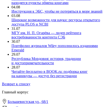
находятся пункты обмена книгами
04.08
Инструкция к ЭБС, чтобы не потеряться в море знаний
03.08
Широкие возможности для науки: ресурсы открытого
доступа PLOS и NCBI
31.07
МГУ им. Н. П. Огарёва — лидер рейтинга
востребованности контента СЭБ
30.07
Портфолио журналов Wiley пополнилось изданиями
Emerald
29.07
Республика Мордовия: история, традиции
и достопримечательности
28.07
Читайте бесплатно в BOOK.ru: подборка книг
на каникулы — доступ без регистрации
Возврат к списку
Главный корпус
Большевистская ул., 68/1