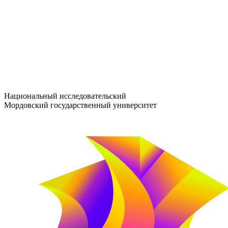
entrance-exam@adm.mrsu.ru
+7 (800) 222-13-77
© 1998–2026 МГУ им. Н.П. ОГАРЁВА
При использовании материалов сайта ссылка на источник обяз
Национальный исследовательский
Мордовский государственный университет