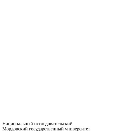
Статистика приёма
Большевистская ул., 68/1
dep-general@adm.mrsu.ru
+7 (8342) 24-37-32
Приёмная комиссия
Полежаева ул., 44
entrance-exam@adm.mrsu.ru
+7 (800) 222-13-77
© 1998–2026 МГУ им. Н.П. ОГАРЁВА
При использовании материалов сайта ссылка на источник
обязательна
Национальный исследовательский
Мордовский государственный университет