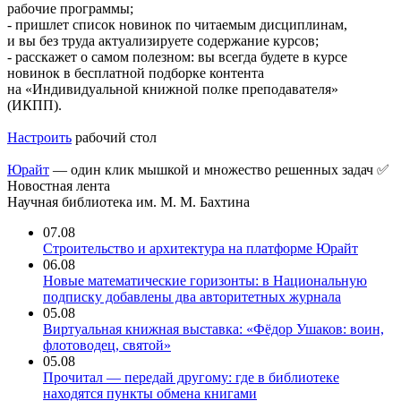
рабочие программы;
- пришлет список новинок по читаемым дисциплинам,
и вы без труда актуализируете содержание курсов;
- расскажет о самом полезном: вы всегда будете в курсе
новинок в бесплатной подборке контента
на «Индивидуальной книжной полке преподавателя»
(ИКПП).
Настроить
рабочий стол
Юрайт
— один клик мышкой и множество решенных задач ✅
Новостная лента
Научная библиотека им. М. М. Бахтина
07.08
Строительство и архитектура на платформе Юрайт
06.08
Новые математические горизонты: в Национальную
подписку добавлены два авторитетных журнала
05.08
Виртуальная книжная выставка: «Фёдор Ушаков: воин,
флотоводец, святой»
05.08
Прочитал — передай другому: где в библиотеке
находятся пункты обмена книгами