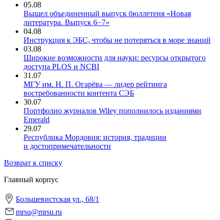
05.08
Вышел объединенный выпуск бюллетеня «Новая
литература. Выпуск 6−7»
04.08
Инструкция к ЭБС, чтобы не потеряться в море знаний
03.08
Широкие возможности для науки: ресурсы открытого
доступа PLOS и NCBI
31.07
МГУ им. Н. П. Огарёва — лидер рейтинга
востребованности контента СЭБ
30.07
Портфолио журналов Wiley пополнилось изданиями
Emerald
29.07
Республика Мордовия: история, традиции
и достопримечательности
Возврат к списку
Главный корпус
Большевистская ул., 68/1
mrsu@mrsu.ru