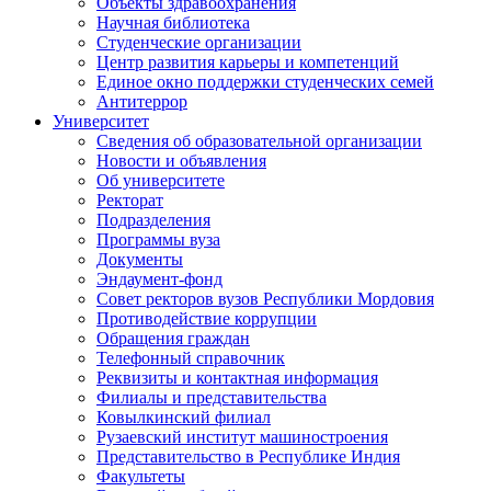
Объекты здравоохранения
Научная библиотека
Студенческие организации
Центр развития карьеры и компетенций
Единое окно поддержки студенческих семей
Антитеррор
Университет
Сведения об образовательной организации
Новости и объявления
Об университете
Ректорат
Подразделения
Программы вуза
Документы
Эндаумент-фонд
Совет ректоров вузов Республики Мордовия
Противодействие коррупции
Обращения граждан
Телефонный справочник
Реквизиты и контактная информация
Филиалы и представительства
Ковылкинский филиал
Рузаевский институт машиностроения
Представительство в Республике Индия
Факультеты