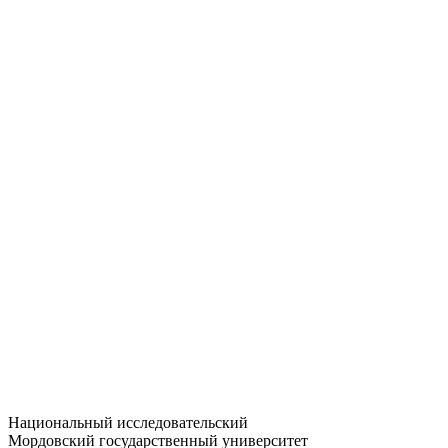
Статистика приёма
Большевистская ул., 68/1
dep-general@adm.mrsu.ru
+7 (8342) 24-37-32
Приёмная комиссия
Полежаева ул., 44
entrance-exam@adm.mrsu.ru
+7 (800) 222-13-77
© 1998–2026 МГУ им. Н.П. ОГАРЁВА
При использовании материалов сайта ссылка на источник
обязательна
Национальный исследовательский
Мордовский государственный университет