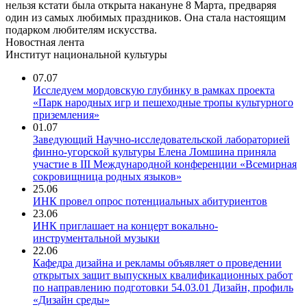
нельзя кстати была открыта накануне 8 Марта, предваряя
один из самых любимых праздников. Она стала настоящим
подарком любителям искусства.
Новостная лента
Институт национальной культуры
07.07
Исследуем мордовскую глубинку в рамках проекта
«Парк народных игр и пешеходные тропы культурного
приземления»
01.07
Заведующий Научно-исследовательской лабораторией
финно-угорской культуры Елена Ломшина приняла
участие в III Международной конференции «Всемирная
сокровищница родных языков»
25.06
ИНК провел опрос потенциальных абитуриентов
23.06
ИНК приглашает на концерт вокально-
инструментальной музыки
22.06
Кафедра дизайна и рекламы объявляет о проведении
открытых защит выпускных квалификационных работ
по направлению подготовки 54.03.01 Дизайн, профиль
«Дизайн среды»