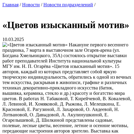
Главная
/
Новости
/
Новости подразделений
/
«Цветов изысканный мотив»
10.03.2025
Накануне первого весеннего
праздника, 7 марта в выставочном зале Огарев-арена (ул.
Богдана Хмельницкого, 35А) состоялось открытие выставки
работ преподавателей Института национальной культуры
МГУ им. Н. П. Огарёва «Цветов изысканный мотив». 15
авторов, каждый из которых представляет собой яркую
творческую индивидуальность, обратились к одной из вечных
тем искусства, раскрывая в живописи, графике и различных
техниках декоративно-прикладного искусства (батик,
вышивка, керамика, стекло и др.) красоту и богатство мира
цветов. В работах Н. Табаковой, Т. Кирейчевой, В. Ковалевой,
Л. Левиной, И. Хомяковой, Д. Рыжова, Л. Мелешкина, Е.
Красновой, Е. Рагузиной, Л. Захаровой, О. Авдеевой, Н.
Лотвановой, О. Давыдовой, А. Акулинушкиной, Е.
Огарелышевой, Д. Шилкиной представлены садовые,
полевые, лесные цветы, весенние, летние и осенние мотивы,
передающие настроения авторов зрителю. Выставка как