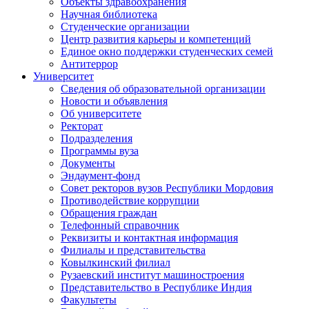
Объекты здравоохранения
Научная библиотека
Студенческие организации
Центр развития карьеры и компетенций
Единое окно поддержки студенческих семей
Антитеррор
Университет
Сведения об образовательной организации
Новости и объявления
Об университете
Ректорат
Подразделения
Программы вуза
Документы
Эндаумент-фонд
Совет ректоров вузов Республики Мордовия
Противодействие коррупции
Обращения граждан
Телефонный справочник
Реквизиты и контактная информация
Филиалы и представительства
Ковылкинский филиал
Рузаевский институт машиностроения
Представительство в Республике Индия
Факультеты