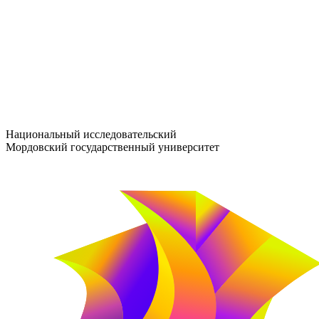
entrance-exam@adm.mrsu.ru
+7 (800) 222-13-77
© 1998–2026 МГУ им. Н.П. ОГАРЁВА
При использовании материалов сайта ссылка на источник обяз
Национальный исследовательский
Мордовский государственный университет