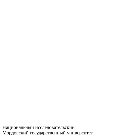
Статистика приёма
Большевистская ул., 68/1
dep-general@adm.mrsu.ru
+7 (8342) 24-37-32
Приёмная комиссия
Полежаева ул., 44
entrance-exam@adm.mrsu.ru
+7 (800) 222-13-77
© 1998–2026 МГУ им. Н.П. ОГАРЁВА
При использовании материалов сайта ссылка на источник
обязательна
Национальный исследовательский
Мордовский государственный университет