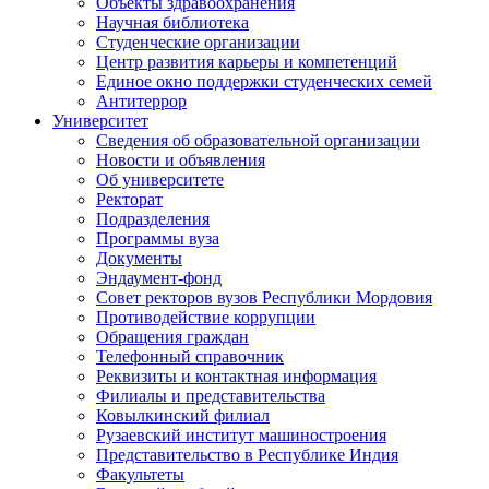
Объекты здравоохранения
Научная библиотека
Студенческие организации
Центр развития карьеры и компетенций
Единое окно поддержки студенческих семей
Антитеррор
Университет
Сведения об образовательной организации
Новости и объявления
Об университете
Ректорат
Подразделения
Программы вуза
Документы
Эндаумент-фонд
Совет ректоров вузов Республики Мордовия
Противодействие коррупции
Обращения граждан
Телефонный справочник
Реквизиты и контактная информация
Филиалы и представительства
Ковылкинский филиал
Рузаевский институт машиностроения
Представительство в Республике Индия
Факультеты