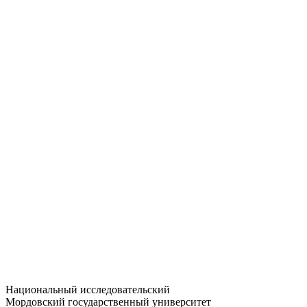
Статистика приёма
Большевистская ул., 68/1
dep-general@adm.mrsu.ru
+7 (8342) 24-37-32
Приёмная комиссия
Полежаева ул., 44
entrance-exam@adm.mrsu.ru
+7 (800) 222-13-77
© 1998–2026 МГУ им. Н.П. ОГАРЁВА
При использовании материалов сайта ссылка на источник
обязательна
Национальный исследовательский
Мордовский государственный университет