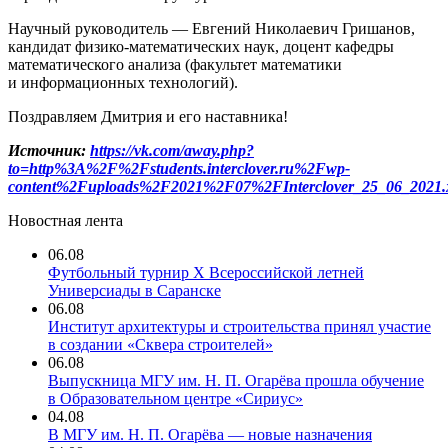
Научный руководитель — Евгений Николаевич Гришанов,
кандидат физико-математических наук, доцент кафедры
математического анализа (факультет математики
и информационных технологий).
Поздравляем Дмитрия и его наставника!
Источник:
https://vk.com/away.php?
to=http%3A%2F%2Fstudents.interclover.ru%2Fwp-
content%2Fuploads%2F2021%2F07%2FInterclover_25_06_2021.
Новостная лента
06.08
Футбольный турнир X Всероссийской летней
Универсиады в Саранске
06.08
Институт архитектуры и строительства принял участие
в создании «Сквера строителей»
06.08
Выпускница МГУ им. Н. П. Огарёва прошла обучение
в Образовательном центре «Сириус»
04.08
В МГУ им. Н. П. Огарёва — новые назначения