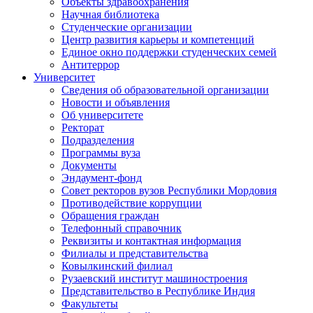
Объекты здравоохранения
Научная библиотека
Студенческие организации
Центр развития карьеры и компетенций
Единое окно поддержки студенческих семей
Антитеррор
Университет
Сведения об образовательной организации
Новости и объявления
Об университете
Ректорат
Подразделения
Программы вуза
Документы
Эндаумент-фонд
Совет ректоров вузов Республики Мордовия
Противодействие коррупции
Обращения граждан
Телефонный справочник
Реквизиты и контактная информация
Филиалы и представительства
Ковылкинский филиал
Рузаевский институт машиностроения
Представительство в Республике Индия
Факультеты